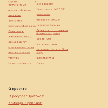
Серьги с
Винный шкаф
бриллиантами
Подготовка к НМТ / ВНО
alliancetechnika.ua
pereklad.ua
миралинкс
hospice-life.com.ua/
Веб мастер
Перевозка больных
https://motokosmos.ua/
Перевозка лежачих
Синтезаторы
больных за границу
agrotechnika.com.ua
Шкафы купе
perevod.agency
Брендовые сумки
europeservice.com.ua
Натяжные потолки Nova
mk-translations.ua
Stelya
текст юа
maltina.com.ua
kievperevod.com.ua
Cылки
О проекте
О ресурсе “Протокол”
Команда "Протокол"