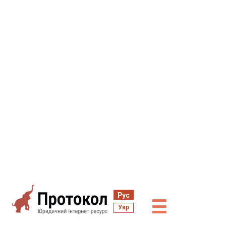
Рус
☰
Укр