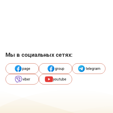
Мы в социальных сетях:
page
group
telegram
viber
youtube