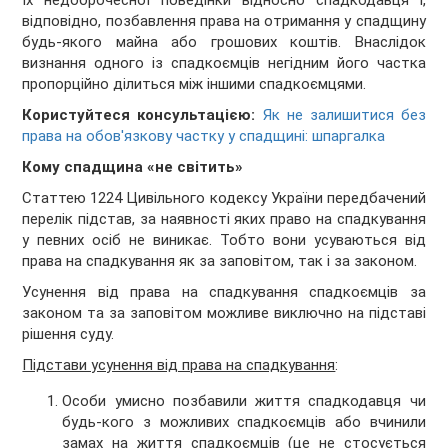
їх недоброчесної поведінки відносно спадкодавця і,
відповідно, позбавлення права на отримання у спадщину
будь-якого майна або грошових коштів. Внаслідок
визнання одного із спадкоємців негідним його частка
пропорційно ділиться між іншими спадкоємцями.
Користуйтеся консультацією:
Як не залишитися без
права на обов'язкову частку у спадщині: шпаргалка
Кому спадщина «не світить»
Статтею 1224 Цивільного кодексу України передбачений
перелік підстав, за наявності яких право на спадкування
у певних осіб не виникає. Тобто вони усуваються від
права на спадкування як за заповітом, так і за законом.
Усунення від права на спадкування спадкоємців за
законом та за заповітом можливе виключно на підставі
рішення суду.
Підстави усунення від права на спадкування
:
Особи умисно позбавили життя спадкодавця чи
будь-кого з можливих спадкоємців або вчинили
замах на життя спадкоємців (це не стосується