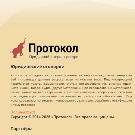
Юридические оговорки
Protocol.ua обладает авторскими правами на информацию, размещенную на
веб - страницах данного ресурса, если не указано иное. Под информацией
понимаются тексты, комментарии, статьи, фотоизображения, рисунки, ящик-
шота, сканы, видео, аудио, другие материалы. При использовании материалов,
размещенных на веб - страницах «Протокол» наличие гиперссылки открытого
для индексации поисковыми системами на protocol.ua обязательна. Под
использованием понимается копирования, адаптация, рерайтинг, модификация
и тому подобное.
Полный текст
Copyright © 2014-2026 «Протокол». Все права защищены.
Партнёры