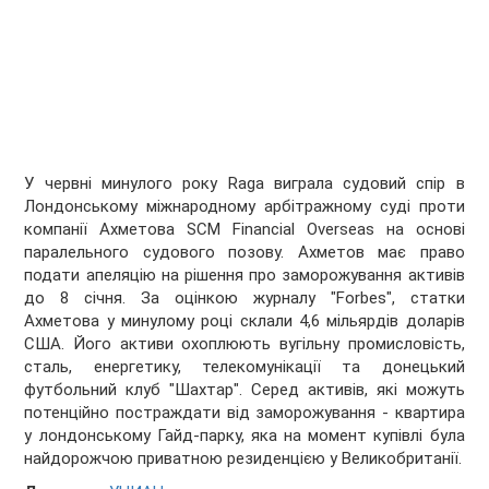
У червні минулого року Raga виграла судовий спір в
Лондонському міжнародному арбітражному суді проти
компанії Ахметова SCM Financial Overseas на основі
паралельного судового позову. Ахметов має право
подати апеляцію на рішення про заморожування активів
до 8 січня. За оцінкою журналу "Forbes", статки
Ахметова у минулому році склали 4,6 мільярдів доларів
США. Його активи охоплюють вугільну промисловість,
сталь, енергетику, телекомунікації та донецький
футбольний клуб "Шахтар". Серед активів, які можуть
потенційно постраждати від заморожування - квартира
у лондонському Гайд-парку, яка на момент купівлі була
найдорожчою приватною резиденцією у Великобританії.