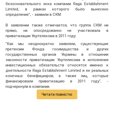
безосновательного иска компании Raga Establishment
Limited, в рамках которого было вынесено
определение", - заявили в СКМ.
В заявлении также отмечается, что группа СКМ ни
прямо, ни опосредованно не участвовала в
приватизации Укртелекома в 2011 году.
"Как мы неоднократно заявляли, существующие
претензии Фонда госимущества и других
государственных органов Украины в отношении
законности приватизации Укртелекома и исполнения
инвестиционных обязательств относятся именно к
деятельности Raga Establishment Limited и ее реальных
конечных бенефициаров, а также лиц, которые
финансировали приватизацию в 2011 году", -
подчеркнули в компании.
Читати повністю