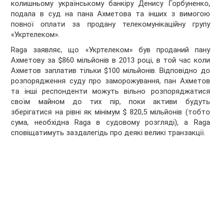
колишньому українському банкіру Денису Горбуненко,
подала в суд на пана Ахметова та інших з вимогою
повної оплати за продану телекомунікаційну групу
«Укртелеком».
Raga заявляє, що «Укртелеком» був проданий пану
Ахметову за $860 мільйонів в 2013 році, в той час коли
Ахметов заплатив тільки $100 мільйонів. Відповідно до
розпорядження суду про заморожування, пан Ахметов
та інші респонденти можуть вільно розпоряджатися
своїм майном до тих пір, поки активи будуть
зберігатися на рівні як мінімум $ 820,5 мільйонів (тобто
сума, необхідна Raga в судовому розгляді), а Raga
сповіщатимуть заздалегідь про деякі великі транзакції.