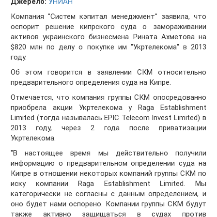
Джерело:
УНИАН
Компания "Систем кэпитал менеджмент" заявила, что
оспорит решение кипрского суда о замораживании
активов украинского бизнесмена Рината Ахметова на
$820 млн по делу о покупке им "Укртелекома" в 2013
году.
Об этом говорится в заявлении СКМ относительно
предварительного определения суда на Кипре.
Отмечается, что компания группы СКМ опосредованно
приобрела акции Укртелекома у Raga Establishment
Limited (тогда называлась EPIC Telecom Invest Limited) в
2013 году, через 2 года после приватизации
Укртелекома.
"В настоящее время мы действительно получили
информацию о предварительном определении суда на
Кипре в отношении некоторых компаний группы СКМ по
иску компании Raga Establishment Limited. Мы
категорически не согласны с данным определением, и
оно будет нами оспорено. Компании группы СКМ будут
также активно защищаться в судах против