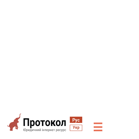
Рус
☰
Укр