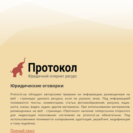
Юридические оговорки
Protocol.ua обладает авторскими правами на информацию, размещенную на
веб - страницах данного ресурса, если не указано иное. Под информацией
понимаются тексты, комментарии, статьи, фотоизображения, рисунки, ящик-
шота, сканы, видео, аудио, другие материалы. При использовании материалов,
размещенных на веб - страницах «Протокол» наличие гиперссылки открытого
для индексации поисковыми системами на protocol.ua обязательна. Под
использованием понимается копирования, адаптация, рерайтинг, модификация
и тому подобное.
Полный текст