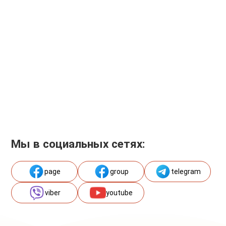
Мы в социальных сетях:
page
group
telegram
viber
youtube