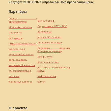
Copyright © 2014-2026 «Протокол». Все права защищены.
Партнёры
Серьги с
Винный шкаф
бриллиантами
Подготовка к НМТ / ВНО
alliancetechnika.ua
pereklad.ua
миралинкс
hospice-life.com.ua/
Веб мастер
Перевозка больных
https://motokosmos.ua/
Перевозка лежачих
Синтезаторы
больных за границу
agrotechnika.com.ua
Шкафы купе
perevod.agency
Брендовые сумки
europeservice.com.ua
Натяжные потолки Nova
mk-translations.ua
Stelya
текст юа
maltina.com.ua
kievperevod.com.ua
Cылки
О проекте