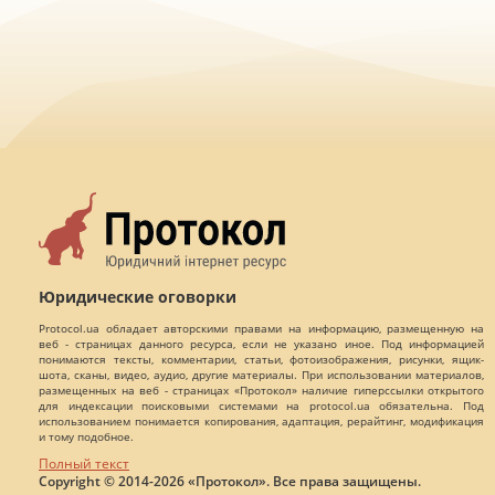
Юридические оговорки
Protocol.ua обладает авторскими правами на информацию, размещенную на
веб - страницах данного ресурса, если не указано иное. Под информацией
понимаются тексты, комментарии, статьи, фотоизображения, рисунки, ящик-
шота, сканы, видео, аудио, другие материалы. При использовании материалов,
размещенных на веб - страницах «Протокол» наличие гиперссылки открытого
для индексации поисковыми системами на protocol.ua обязательна. Под
использованием понимается копирования, адаптация, рерайтинг, модификация
и тому подобное.
Полный текст
Copyright © 2014-2026 «Протокол». Все права защищены.