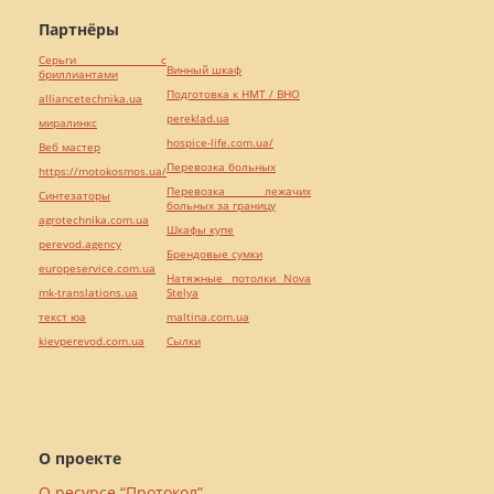
Партнёры
Серьги с
Винный шкаф
бриллиантами
Подготовка к НМТ / ВНО
alliancetechnika.ua
pereklad.ua
миралинкс
hospice-life.com.ua/
Веб мастер
Перевозка больных
https://motokosmos.ua/
Перевозка лежачих
Синтезаторы
больных за границу
agrotechnika.com.ua
Шкафы купе
perevod.agency
Брендовые сумки
europeservice.com.ua
Натяжные потолки Nova
mk-translations.ua
Stelya
текст юа
maltina.com.ua
kievperevod.com.ua
Cылки
О проекте
О ресурсе “Протокол”