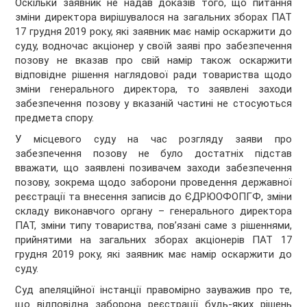
Оскільки заявник не надав доказів того, що питання
зміни директора вирішувалося на загальних зборах ПАТ
17 грудня 2019 року, які заявник має намір оскаржити до
суду, водночас акціонер у своїй заяві про забезпечення
позову не вказав про свій намір також оскаржити
відповідне рішення наглядової ради товариства щодо
зміни генерального директора, то заявлені заходи
забезпечення позову у вказаній частині не стосуються
предмета спору.
У місцевого суду на час розгляду заяви про
забезпечення позову не було достатніх підстав
вважати, що заявлені позивачем заходи забезпечення
позову, зокрема щодо заборони проведення державної
реєстрації та внесення записів до ЄДРЮОФОПГФ, зміни
складу виконавчого органу – генерального директора
ПАТ, зміни типу товариства, пов’язані саме з рішеннями,
прийнятими на загальних зборах акціонерів ПАТ 17
грудня 2019 року, які заявник має намір оскаржити до
суду.
Суд апеляційної інстанції правомірно зауважив про те,
що відповідна заборона реєстрації будь-яких рішень