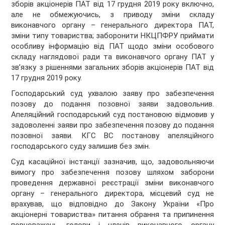
зборів акціонерів ПАТ від 17 грудня 2019 року включно,
але не обмежуючись, з приводу зміни складу
виконавчого органу – генерального директора ПАТ,
зміни типу товариства; заборонити НКЦПФРУ приймати
особливу інформацію від ПАТ щодо зміни особового
складу наглядової ради та виконавчого органу ПАТ у
зв’язку з рішеннями загальних зборів акціонерів ПАТ від
17 грудня 2019 року.
Господарський суд ухвалою заяву про забезпечення
позову до подання позовної заяви задовольнив.
Апеляційний господарський суд постановою відмовив у
задоволенні заяви про забезпечення позову до подання
позовної заяви. КГС ВС постанову апеляційного
господарського суду залишив без змін.
Суд касаційної інстанції зазначив, що, задовольняючи
вимогу про забезпечення позову шляхом заборони
проведення державної реєстрації зміни виконавчого
органу – генерального директора, місцевий суд не
врахував, що відповідно до Закону України «Про
акціонерні товариства» питання обрання та припинення