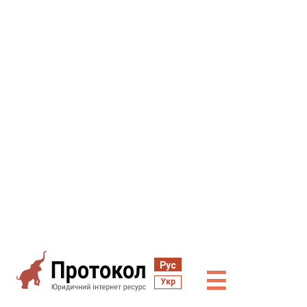
Рус
☰
Укр