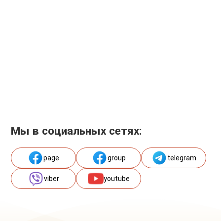
Мы в социальных сетях:
page
group
telegram
viber
youtube