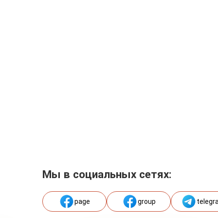
Мы в социальных сетях:
page
group
telegr