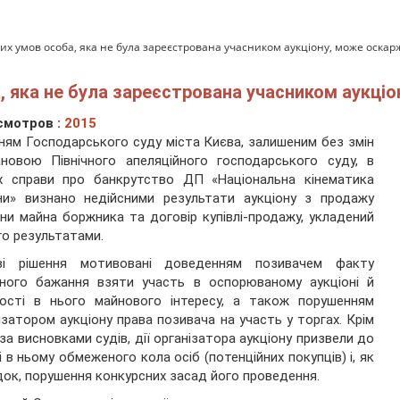
яких умов особа, яка не була зареєстрована учасником аукціону, може оска
а, яка не була зареєстрована учасником аукці
смотров :
2015
ням Господарського суду міста Києва, залишеним без змін
новою Північного апеляційного господарського суду, в
х справи про банкрутство ДП «Національна кінематика
ни» визнано недійсними результати аукціону з продажу
ни майна боржника та договір купівлі-продажу, укладений
го результатами.
ві рішення мотивовані доведенням позивачем факту
ьного бажання взяти участь в оспорюваному аукціоні й
ності в нього майнового інтересу, а також порушенням
ізатором аукціону права позивача на участь у торгах. Крім
 за висновками судів, дії організатора аукціону призвели до
і в ньому обмеженого кола осіб (потенційних покупців) і, як
док, порушення конкурсних засад його проведення.