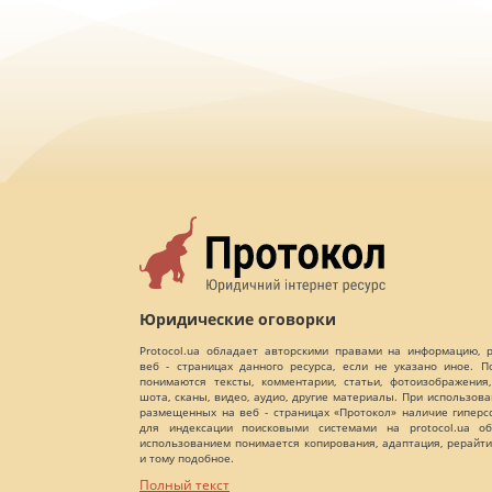
Юридические оговорки
Protocol.ua обладает авторскими правами на информацию,
веб - страницах данного ресурса, если не указано иное. 
понимаются тексты, комментарии, статьи, фотоизображения,
шота, сканы, видео, аудио, другие материалы. При использов
размещенных на веб - страницах «Протокол» наличие гиперс
для индексации поисковыми системами на protocol.ua об
использованием понимается копирования, адаптация, рерайти
и тому подобное.
Полный текст