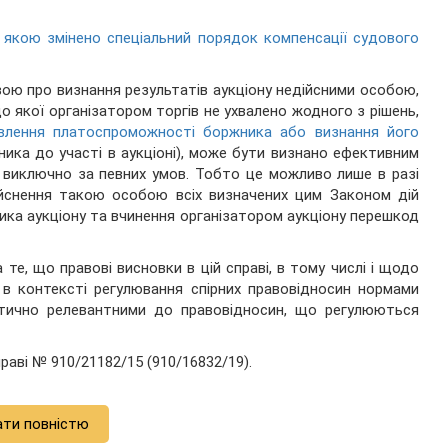
кою змінено спеціальний порядок компенсації судового
вою про визнання результатів аукціону недійсними особою,
о якої організатором торгів не ухвалено жодного з рішень,
овлення платоспроможності боржника або визнання його
ника до участі в аукціоні), може бути визнано ефективним
 виключно за певних умов. Тобто це можливо лише в разі
йснення такою особою всіх визначених цим Законом дій
ка аукціону та вчинення організатором аукціону перешкод
а те, що правові висновки в цій справі, в тому числі і щодо
о в контексті регулювання спірних правовідносин нормами
атично релевантними до правовідносин, що регулюються
раві № 910/21182/15 (910/16832/19).
ати повністю