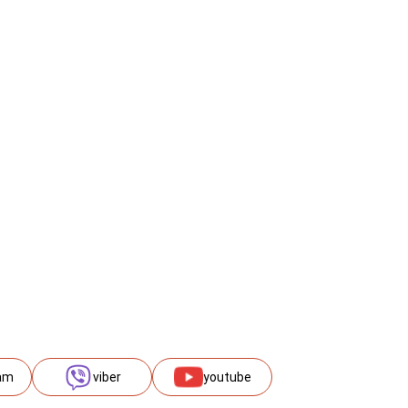
am
viber
youtube