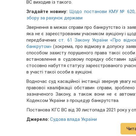
ВС виходив із такого.
Згадайте новину:
Щодо постанови КМУ № 620, я
збору за рахунок держави
Звернення в межах справи про банкрутство із зая
яка не є зареєстрованим учасником аукціону і щод
передбачених
ст. 61 Закону України «Про відн
банкрутом»
(зокрема, про відмову в допуску заяв
способом захисту порушеного права такої особи
встановлення в судовому порядку обставин зді
стосовно набуття статусу зареєстрованого учасни
в участі такої особи в аукціоні.
Водночас суд касаційної інстанції звернув увагу н
правової кваліфікації обставин справи, зроблен
зазначеного Закону, а також вони не є автом
Кодексом України з процедур банкрутства.
Постанова КГС ВС від 30 листопада 2021 року у сп
Джерело:
Судова влада України
Чит