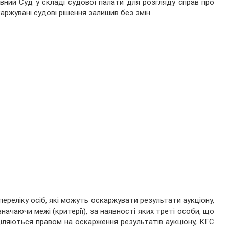
вний Суд у складі судової палати для розгляду справ про
ржувані судові рішення залишив без змін.
реліку осіб, які можуть оскаржувати результати аукціону,
ачаючи межі (критерії), за наявності яких треті особи, що
аділяються правом на оскарження результатів аукціону, КГС