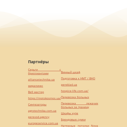
Партнёры
Серьги с
Винный шкаф
бриллиантами
Подготовка к НМТ / ВНО
alliancetechnika.ua
pereklad.ua
миралинкс
hospice-life.com.ua/
Веб мастер
Перевозка больных
https://motokosmos.ua/
Перевозка лежачих
Синтезаторы
больных за границу
agrotechnika.com.ua
Шкафы купе
perevod.agency
Брендовые сумки
europeservice.com.ua
Натяжные потолки Nova