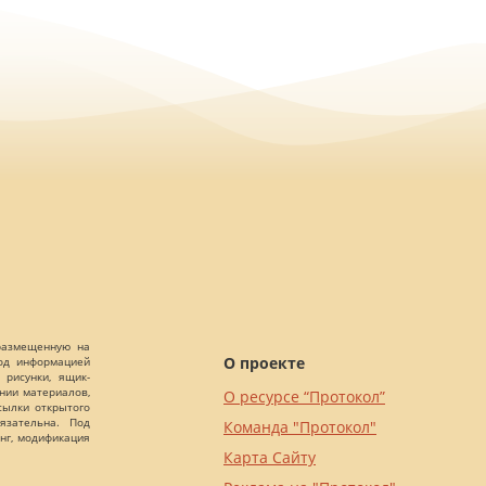
 размещенную на
О проекте
Под информацией
 рисунки, ящик-
ании материалов,
О ресурсе “Протокол”
сылки открытого
язательна. Под
Команда "Протокол"
нг, модификация
Карта Сайту