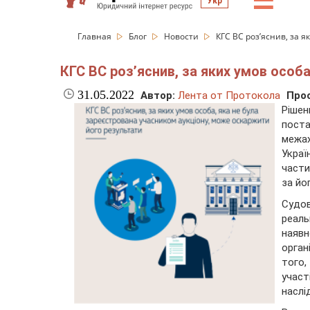
☰
Укр
Главная
Блог
Новости
КГС ВС роз’яснив, за 
КГС ВС роз’яснив, за яких умов особ
31.05.2022
Автор:
Лента от Протокола
Про
Рішен
поста
межа
Украї
части
за йо
Судо
реал
наяв
орган
того,
участ
наслі