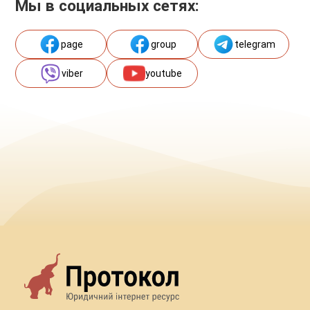
Мы в социальных сетях:
page
group
telegram
viber
youtube