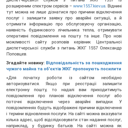
диспетчерської служби з питань ЖКГ 1557 із
розширеним спектром сервісів –
www.1557.kiev.ua
. Віднині
тут можна не лише дізнатися про причини відключення
послуг і залишити заявку про аварійні ситуації, а й
отримати інформацію про обслуговуючу організацію,
наявність будинкового лічильника тепла, отримувати
оперативні повідомлення на пошту та інше. Про нові
можливості сайту розповів керівник Центральної
диспетчерської служби з питань ЖКГ 1557 Олександр
Поповцев.
Згадайте новину:
Відповідальність за пошкодження
чужого майна та об'єктів ЖКГ пропонують посилити
«Для початку роботи із сайтом необхідно
авторизуватися. Якщо при реєстрації залишити
електронну пошту, то надалі вам приходитимуть
повідомлення про планові відключення послуг або
поточні відключення через аварійні випадки. У
повідомленнях будуть відображені причини відключення
і терміни відновлення послуги. На сайті можна вказувати
кілька адрес, щоб відслідковувати стан надання послуг,
наприклад, у будинку батьків. На сайті можна як