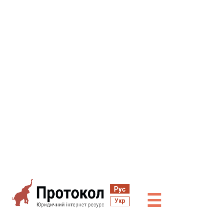
Рус
☰
Укр