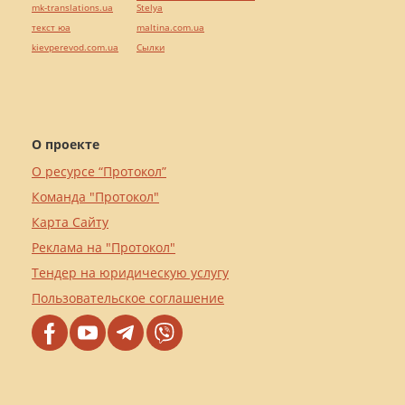
mk-translations.ua
Stelya
текст юа
maltina.com.ua
kievperevod.com.ua
Cылки
О проекте
О ресурсе “Протокол”
Команда "Протокол"
Карта Сайту
Реклама на "Протокол"
Тендер на юридическую услугу
Пользовательское соглашение