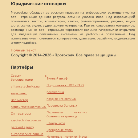
Юридические оговорки
Protocol.ua обладает авторскими правами на информацию, размещенную на
веб - страницах данного ресурса, если не указано иное. Под информацией
понимаются тексты, комментарии, статьи, фотоизображения, рисунки, ящик-
шота, сканы, видео, аудио, другие материалы. При использовании материалов,
размещенных на веб - страницах «Протокол» наличие гиперссылки открытого
для индексации поисковыми системами на protocol.ua обязательна. Под
использованием понимается копирования, адаптация, рерайтинг, модификация
и тому подобное.
Полный текст
Copyright © 2014-2026 «Протокол». Все права защищены.
Партнёры
Серьги с
Винный шкаф
бриллиантами
Подготовка к НМТ / ВНО
alliancetechnika.ua
pereklad.ua
миралинкс
hospice-life.com.ua/
Веб мастер
Перевозка больных
https://motokosmos.ua/
Перевозка лежачих
Синтезаторы
больных за границу
agrotechnika.com.ua
Шкафы купе
perevod.agency
Брендовые сумки
europeservice.com.ua
Натяжные потолки Nova