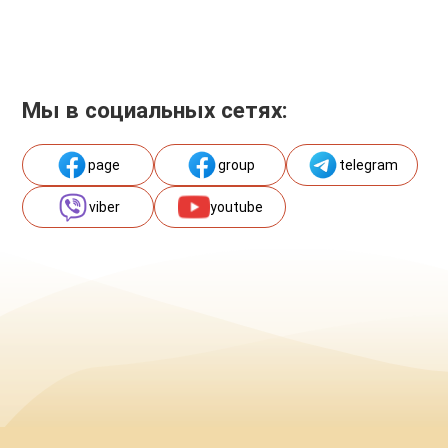
Мы в социальных сетях:
page
group
telegram
viber
youtube