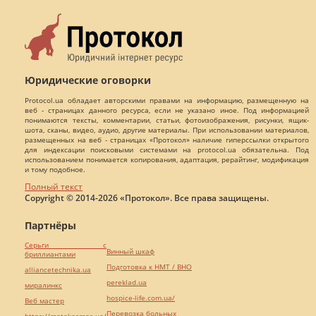
Юридические оговорки
Protocol.ua обладает авторскими правами на информацию, размещенную на
веб - страницах данного ресурса, если не указано иное. Под информацией
понимаются тексты, комментарии, статьи, фотоизображения, рисунки, ящик-
шота, сканы, видео, аудио, другие материалы. При использовании материалов,
размещенных на веб - страницах «Протокол» наличие гиперссылки открытого
для индексации поисковыми системами на protocol.ua обязательна. Под
использованием понимается копирования, адаптация, рерайтинг, модификация
и тому подобное.
Полный текст
Copyright © 2014-2026 «Протокол». Все права защищены.
Партнёры
Серьги с
Винный шкаф
бриллиантами
Подготовка к НМТ / ВНО
alliancetechnika.ua
pereklad.ua
миралинкс
hospice-life.com.ua/
Веб мастер
Перевозка больных
https://motokosmos.ua/