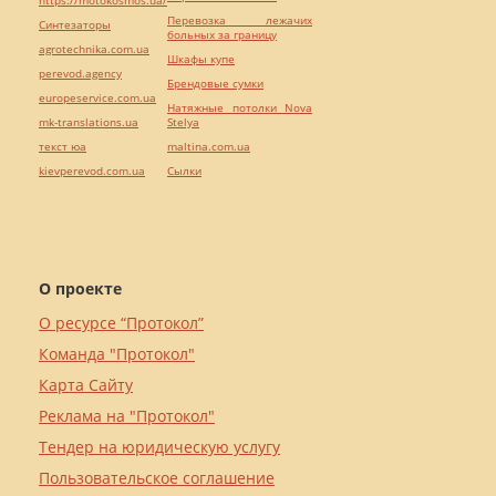
Перевозка лежачих
Синтезаторы
больных за границу
agrotechnika.com.ua
Шкафы купе
perevod.agency
Брендовые сумки
europeservice.com.ua
Натяжные потолки Nova
mk-translations.ua
Stelya
текст юа
maltina.com.ua
kievperevod.com.ua
Cылки
О проекте
О ресурсе “Протокол”
Команда "Протокол"
Карта Сайту
Реклама на "Протокол"
Тендер на юридическую услугу
Пользовательское соглашение