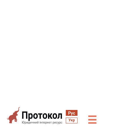
Рус
☰
Укр