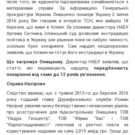
після того, як адвокати підозрюваних ознайомляться з
матеріалами справи. За інформацією Генеральної
прокуратури України, Онищенко покинув Україну 2 липня
2016 року. Він говорив в інтерв'ю ТСН, яке вийшло 18
березня, що живе в Іспанії. За словами директора НАБУ
Артема Ситника, іспанський суд дозволив екстрадицію
політика в Україну, але рішення поки не набуло чинності,
оскільки було оскаржене. Сам нардеп неодноразово
заявляв, що Іспанія не готує його екстрадиції в Україну.
Що загрожує Онищенку.
Директор НАБУ заявляв, що
статті, які інкримінують нардепу,
передбачають
покарання від семи до 12 років ув'язнення.
Справа Насірова
Слідство вважає, що з травня 2015-го до березня 2016
року тодішній глава Держфіскальної служби Роман
Насіров ухвалив низку безпідставних і незаконних рішень
про розстрочення для підконтрольних Онищенку ТОВ
"Надра Геоцентр", ТОВ "Фірма "Хас" і ТОВ
"Карпатнадраінвест" платежів із рентної плати за
користування надрами на суму 2,019 млрд грн. Гроші до