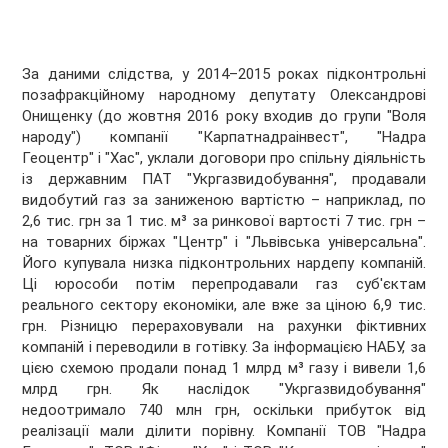
За даними слідства, у 2014–2015 роках підконтрольні
позафракційному народному депутату Олександрові
Онищенку (до жовтня 2016 року входив до групи "Воля
народу") компанії "Карпатнадраінвест", "Надра
Геоцентр" і "Хас", уклали договори про спільну діяльність
із державним ПАТ "Укргазвидобування", продавали
видобутий газ за заниженою вартістю – наприклад, по
2,6 тис. грн за 1 тис. м³ за ринкової вартості 7 тис. грн –
на товарних біржах "Центр" і "Львівська універсальна".
Його купувала низка підконтрольних нардепу компаній.
Ці юрособи потім перепродавали газ суб'єктам
реального сектору економіки, але вже за ціною 6,9 тис.
грн. Різницю перераховували на рахунки фіктивних
компаній і переводили в готівку. За інформацією НАБУ, за
цією схемою продали понад 1 млрд м³ газу і вивели 1,6
млрд грн. Як наслідок "Укргазвидобування"
недоотримало 740 млн грн, оскільки прибуток від
реалізації мали ділити порівну. Компанії ТОВ "Надра