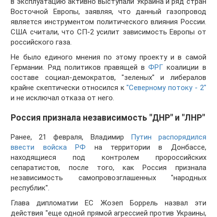
в эксплуатацию активно выступали Украина и ряд стран
Восточной Европы, заявляя, что данный газопровод
является инструментом политического влияния России.
США считали, что СП-2 усилит зависимость Европы от
российского газа.
Не было единого мнения по этому проекту и в самой
Германии. Ряд политиков правящей в
ФРГ
коалиции в
составе социал-демократов, "зеленых" и либералов
крайне скептически относился к
"Северному потоку - 2"
и не исключал отказа от него.
Россия признала независимость "ДНР" и "ЛНР"
Ранее, 21 февраля, Владимир
Путин распорядился
ввести войска РФ
на территории в Донбассе,
находящиеся под контролем пророссийских
сепаратистов, после того, как Россия признала
независимость самопровозглашенных "народных
республик".
Глава дипломатии ЕС Жозеп Боррель назвал эти
действия "еще одной прямой агрессией против Украины,