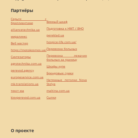
Партнёры
Серьги с
Винный шкаф
бриллиантами
Подготовка к НМТ / ВНО
alliancetechnika.ua
pereklad.ua
миралинкс
hospice-life.com.ua/
Веб мастер
Перевозка больных
https://motokosmos.ua/
Перевозка лежачих
Синтезаторы
больных за границу
agrotechnika.com.ua
Шкафы купе
perevod.agency
Брендовые сумки
europeservice.com.ua
Натяжные потолки Nova
mk-translations.ua
Stelya
текст юа
maltina.com.ua
kievperevod.com.ua
Cылки
О проекте