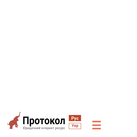
Рус
☰
Укр