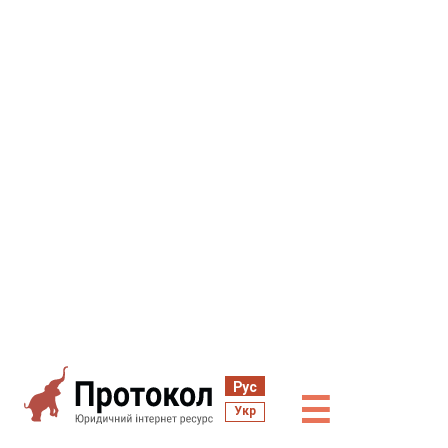
Рус
☰
Укр