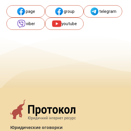
page
group
telegram
viber
youtube
Юридические оговорки