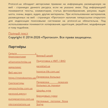
Protocol.ua обладает авторскими правами на информацию, размещенную на
веб - страницах данного ресурса, если не указано иное. Под информацией
понимаются тексты, комментарии, статьи, фотоизображения, рисунки, ящик-
шота, сканы, видео, аудио, другие материалы. При использовании материалов,
размещенных на веб - страницах «Протокол» наличие гиперссылки открытого
для индексации поисковыми системами на protocol.ua обязательна. Под
использованием понимается копирования, адаптация, рерайтинг, модификация
и тому подобное.
Полный текст
Copyright © 2014-2026 «Протокол». Все права защищены.
Партнёры
Серьги с
Винный шкаф
бриллиантами
Подготовка к НМТ / ВНО
alliancetechnika.ua
pereklad.ua
миралинкс
hospice-life.com.ua/
Веб мастер
Перевозка больных
https://motokosmos.ua/
Перевозка лежачих
Синтезаторы
больных за границу
agrotechnika.com.ua
Шкафы купе
perevod.agency
Брендовые сумки
europeservice.com.ua
Натяжные потолки Nova
mk-translations.ua
Stelya