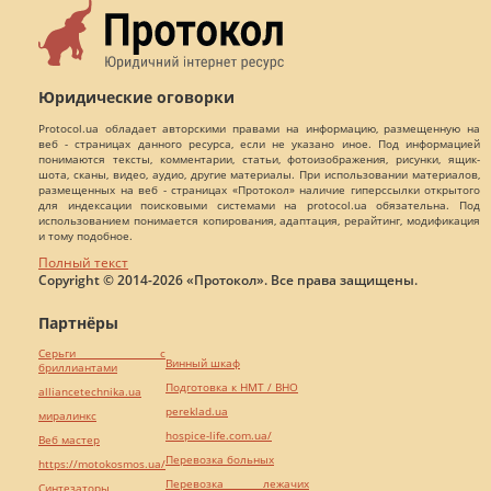
Юридические оговорки
Protocol.ua обладает авторскими правами на информацию, размещенную на
веб - страницах данного ресурса, если не указано иное. Под информацией
понимаются тексты, комментарии, статьи, фотоизображения, рисунки, ящик-
шота, сканы, видео, аудио, другие материалы. При использовании материалов,
размещенных на веб - страницах «Протокол» наличие гиперссылки открытого
для индексации поисковыми системами на protocol.ua обязательна. Под
использованием понимается копирования, адаптация, рерайтинг, модификация
и тому подобное.
Полный текст
Copyright © 2014-2026 «Протокол». Все права защищены.
Партнёры
Серьги с
Винный шкаф
бриллиантами
Подготовка к НМТ / ВНО
alliancetechnika.ua
pereklad.ua
миралинкс
hospice-life.com.ua/
Веб мастер
Перевозка больных
https://motokosmos.ua/
Перевозка лежачих
Синтезаторы