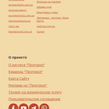
больных за границу
agrotechnika.com.ua
Шкафы купе
perevod.agency
Брендовые сумки
europeservice.com.ua
Натяжные потолки Nova
mk-translations.ua
Stelya
текст юа
maltina.com.ua
kievperevod.com.ua
Cылки
О проекте
О ресурсе “Протокол”
Команда "Протокол"
Карта Сайту
Реклама на "Протокол"
Тендер на юридическую услугу
Пользовательское соглашение