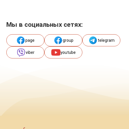
Мы в социальных сетях:
page
group
telegram
viber
youtube