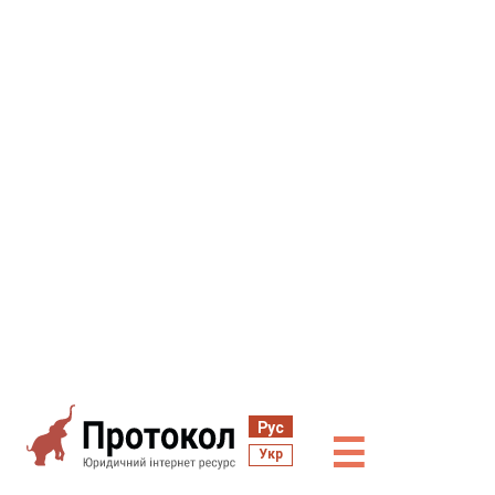
Рус
☰
Укр