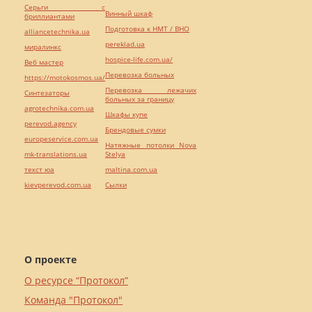
Серьги с
Винный шкаф
бриллиантами
Подготовка к НМТ / ВНО
alliancetechnika.ua
pereklad.ua
миралинкс
hospice-life.com.ua/
Веб мастер
Перевозка больных
https://motokosmos.ua/
Перевозка лежачих
Синтезаторы
больных за границу
agrotechnika.com.ua
Шкафы купе
perevod.agency
Брендовые сумки
europeservice.com.ua
Натяжные потолки Nova
mk-translations.ua
Stelya
текст юа
maltina.com.ua
kievperevod.com.ua
Cылки
О проекте
О ресурсе “Протокол”
Команда "Протокол"