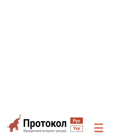
Рус
☰
Укр