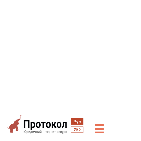
Рус
☰
Укр