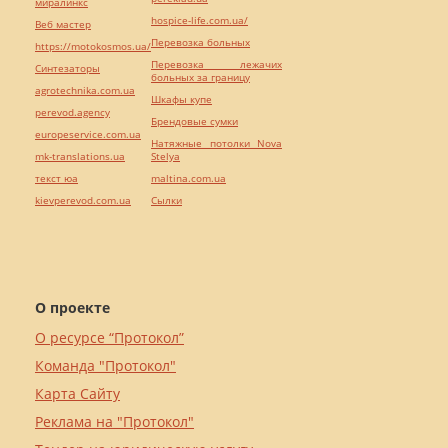
миралинкс
hospice-life.com.ua/
Веб мастер
Перевозка больных
https://motokosmos.ua/
Перевозка лежачих
Синтезаторы
больных за границу
agrotechnika.com.ua
Шкафы купе
perevod.agency
Брендовые сумки
europeservice.com.ua
Натяжные потолки Nova
mk-translations.ua
Stelya
текст юа
maltina.com.ua
kievperevod.com.ua
Cылки
О проекте
О ресурсе “Протокол”
Команда "Протокол"
Карта Сайту
Реклама на "Протокол"