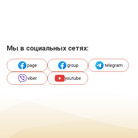
Мы в социальных сетях:
page
group
telegram
viber
youtube