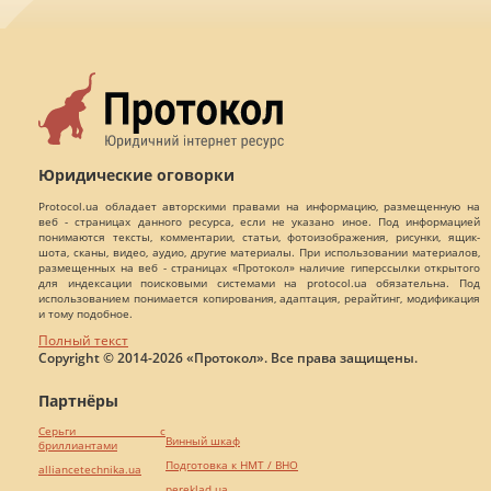
Юридические оговорки
Protocol.ua обладает авторскими правами на информацию, размещенную на
веб - страницах данного ресурса, если не указано иное. Под информацией
понимаются тексты, комментарии, статьи, фотоизображения, рисунки, ящик-
шота, сканы, видео, аудио, другие материалы. При использовании материалов,
размещенных на веб - страницах «Протокол» наличие гиперссылки открытого
для индексации поисковыми системами на protocol.ua обязательна. Под
использованием понимается копирования, адаптация, рерайтинг, модификация
и тому подобное.
Полный текст
Copyright © 2014-2026 «Протокол». Все права защищены.
Партнёры
Серьги с
Винный шкаф
бриллиантами
Подготовка к НМТ / ВНО
alliancetechnika.ua
pereklad.ua