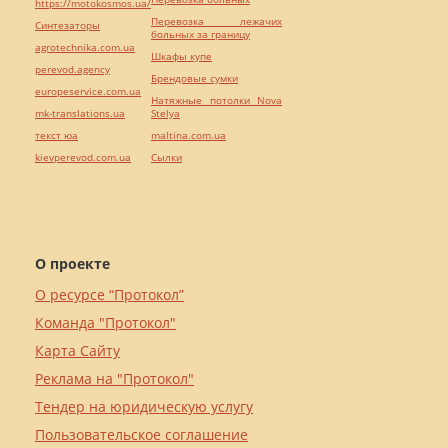
https://motokosmos.ua/
Перевозка лежачих
Синтезаторы
больных за границу
agrotechnika.com.ua
Шкафы купе
perevod.agency
Брендовые сумки
europeservice.com.ua
Натяжные потолки Nova
mk-translations.ua
Stelya
текст юа
maltina.com.ua
kievperevod.com.ua
Cылки
О проекте
О ресурсе “Протокол”
Команда "Протокол"
Карта Сайту
Реклама на "Протокол"
Тендер на юридическую услугу
Пользовательское соглашение