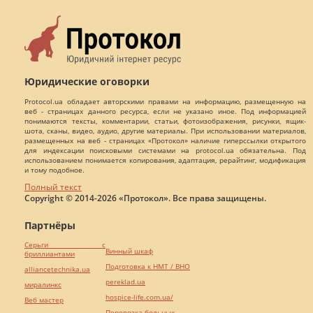
Юридические оговорки
Protocol.ua обладает авторскими правами на информацию, размещенную на
веб - страницах данного ресурса, если не указано иное. Под информацией
понимаются тексты, комментарии, статьи, фотоизображения, рисунки, ящик-
шота, сканы, видео, аудио, другие материалы. При использовании материалов,
размещенных на веб - страницах «Протокол» наличие гиперссылки открытого
для индексации поисковыми системами на protocol.ua обязательна. Под
использованием понимается копирования, адаптация, рерайтинг, модификация
и тому подобное.
Полный текст
Copyright © 2014-2026 «Протокол». Все права защищены.
Партнёры
Серьги с
Винный шкаф
бриллиантами
Подготовка к НМТ / ВНО
alliancetechnika.ua
pereklad.ua
миралинкс
hospice-life.com.ua/
Веб мастер
Перевозка больных