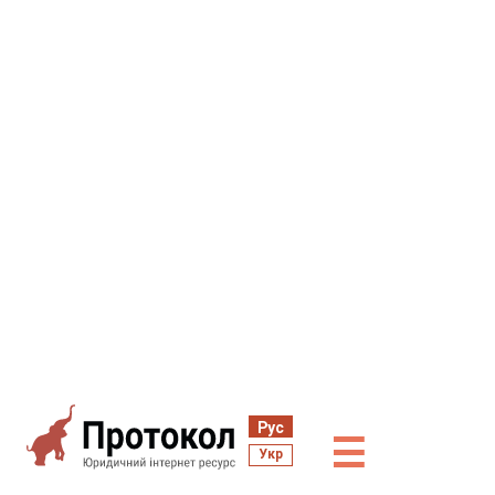
Рус
☰
Укр