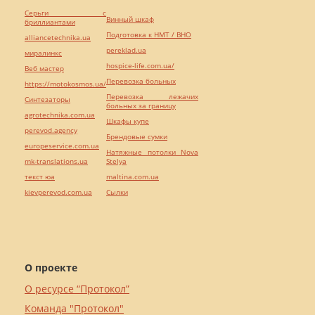
Серьги с
Винный шкаф
бриллиантами
Подготовка к НМТ / ВНО
alliancetechnika.ua
pereklad.ua
миралинкс
hospice-life.com.ua/
Веб мастер
Перевозка больных
https://motokosmos.ua/
Перевозка лежачих
Синтезаторы
больных за границу
agrotechnika.com.ua
Шкафы купе
perevod.agency
Брендовые сумки
europeservice.com.ua
Натяжные потолки Nova
mk-translations.ua
Stelya
текст юа
maltina.com.ua
kievperevod.com.ua
Cылки
О проекте
О ресурсе “Протокол”
Команда "Протокол"