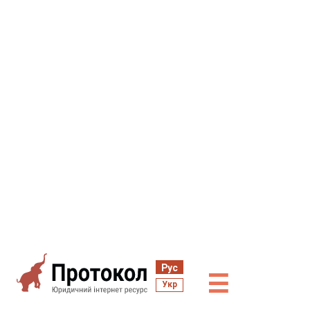
Рус
☰
Укр