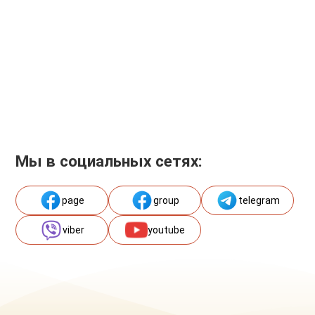
Мы в социальных сетях:
page
group
telegram
viber
youtube