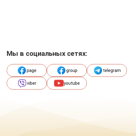
Мы в социальных сетях:
page
group
telegram
viber
youtube