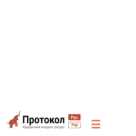
Рус
☰
Укр