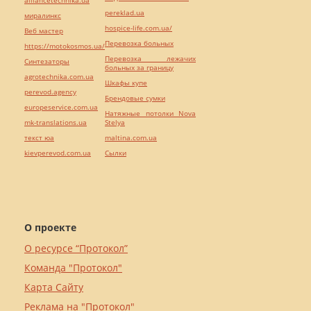
pereklad.ua
миралинкс
hospice-life.com.ua/
Веб мастер
Перевозка больных
https://motokosmos.ua/
Перевозка лежачих
Синтезаторы
больных за границу
agrotechnika.com.ua
Шкафы купе
perevod.agency
Брендовые сумки
europeservice.com.ua
Натяжные потолки Nova
mk-translations.ua
Stelya
текст юа
maltina.com.ua
kievperevod.com.ua
Cылки
О проекте
О ресурсе “Протокол”
Команда "Протокол"
Карта Сайту
Реклама на "Протокол"