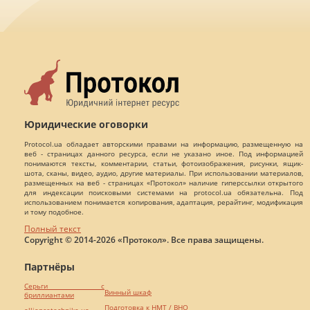
Юридические оговорки
Protocol.ua обладает авторскими правами на информацию, размещенную на
веб - страницах данного ресурса, если не указано иное. Под информацией
понимаются тексты, комментарии, статьи, фотоизображения, рисунки, ящик-
шота, сканы, видео, аудио, другие материалы. При использовании материалов,
размещенных на веб - страницах «Протокол» наличие гиперссылки открытого
для индексации поисковыми системами на protocol.ua обязательна. Под
использованием понимается копирования, адаптация, рерайтинг, модификация
и тому подобное.
Полный текст
Copyright © 2014-2026 «Протокол». Все права защищены.
Партнёры
Серьги с
Винный шкаф
бриллиантами
Подготовка к НМТ / ВНО
alliancetechnika.ua