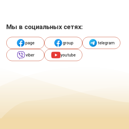
Мы в социальных сетях:
page
group
telegram
viber
youtube