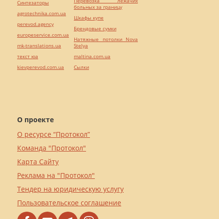
Перевозка лежачих
Синтезаторы
больных за границу
agrotechnika.com.ua
Шкафы купе
perevod.agency
Брендовые сумки
europeservice.com.ua
Натяжные потолки Nova
mk-translations.ua
Stelya
текст юа
maltina.com.ua
kievperevod.com.ua
Cылки
О проекте
О ресурсе “Протокол”
Команда "Протокол"
Карта Сайту
Реклама на "Протокол"
Тендер на юридическую услугу
Пользовательское соглашение