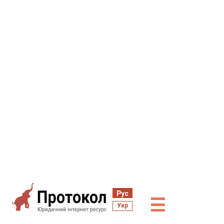
Рус
☰
Укр