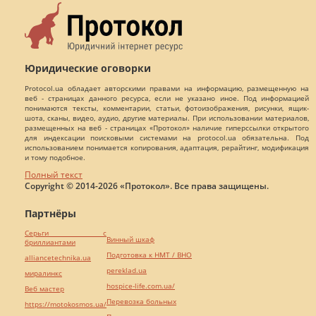
Юридические оговорки
Protocol.ua обладает авторскими правами на информацию, размещенную на
веб - страницах данного ресурса, если не указано иное. Под информацией
понимаются тексты, комментарии, статьи, фотоизображения, рисунки, ящик-
шота, сканы, видео, аудио, другие материалы. При использовании материалов,
размещенных на веб - страницах «Протокол» наличие гиперссылки открытого
для индексации поисковыми системами на protocol.ua обязательна. Под
использованием понимается копирования, адаптация, рерайтинг, модификация
и тому подобное.
Полный текст
Copyright © 2014-2026 «Протокол». Все права защищены.
Партнёры
Серьги с
Винный шкаф
бриллиантами
Подготовка к НМТ / ВНО
alliancetechnika.ua
pereklad.ua
миралинкс
hospice-life.com.ua/
Веб мастер
Перевозка больных
https://motokosmos.ua/