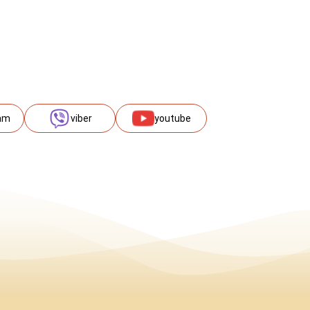
am
viber
youtube