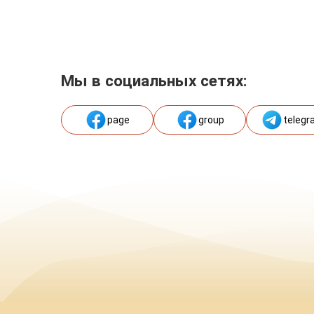
Мы в социальных сетях:
page
group
telegr