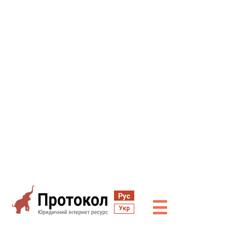
Рус
☰
Укр