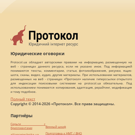
Юридические оговорки
Protocol.ua обладает авторскими правами на информацию, размещенную на
веб - страницах данного ресурса, если не указано иное. Под информацией
понимаются тексты, комментарии, статьи, фотоизображения, рисунки, ящик-
шота, сканы, видео, аудио, другие материалы. При использовании материалов,
размещенных на веб - страницах «Протокол» наличие гиперссылки открытого
для индексации поисковыми системами на protocol.ua обязательна. Под
использованием понимается копирования, адаптация, рерайтинг, модификация
и тому подобное.
Полный текст
Copyright © 2014-2026 «Протокол». Все права защищены.
Партнёры
Серьги с
Винный шкаф
бриллиантами
Подготовка к НМТ / ВНО
alliancetechnika.ua