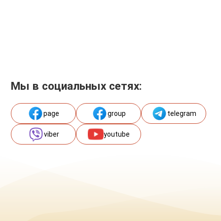
Мы в социальных сетях:
page
group
telegram
viber
youtube