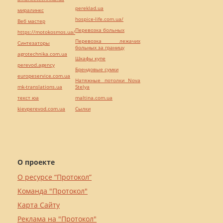
pereklad.ua
миралинкс
hospice-life.com.ua/
Веб мастер
Перевозка больных
https://motokosmos.ua/
Перевозка лежачих
Синтезаторы
больных за границу
agrotechnika.com.ua
Шкафы купе
perevod.agency
Брендовые сумки
europeservice.com.ua
Натяжные потолки Nova
mk-translations.ua
Stelya
текст юа
maltina.com.ua
kievperevod.com.ua
Cылки
О проекте
О ресурсе “Протокол”
Команда "Протокол"
Карта Сайту
Реклама на "Протокол"