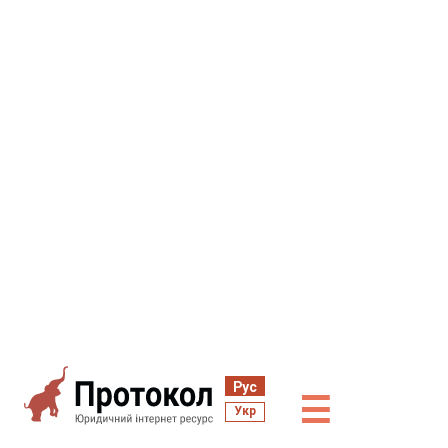
Рус
☰
Укр