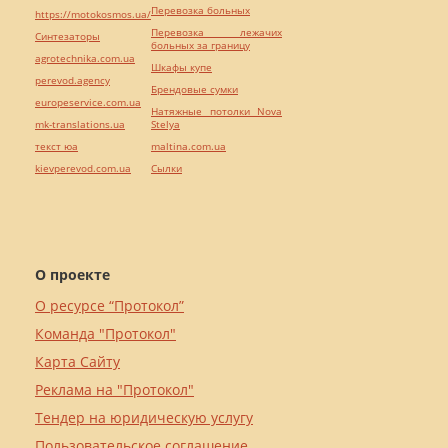
Перевозка больных
https://motokosmos.ua/
Перевозка лежачих
Синтезаторы
больных за границу
agrotechnika.com.ua
Шкафы купе
perevod.agency
Брендовые сумки
europeservice.com.ua
Натяжные потолки Nova
mk-translations.ua
Stelya
текст юа
maltina.com.ua
kievperevod.com.ua
Cылки
О проекте
О ресурсе “Протокол”
Команда "Протокол"
Карта Сайту
Реклама на "Протокол"
Тендер на юридическую услугу
Пользовательское соглашение