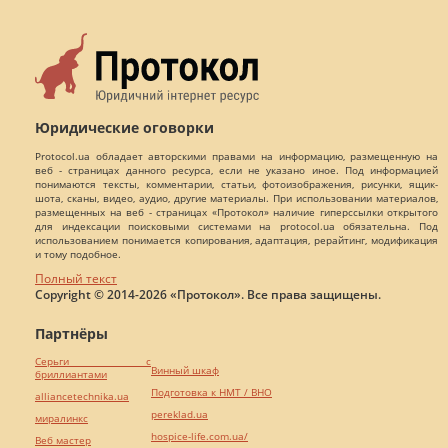
Юридические оговорки
Protocol.ua обладает авторскими правами на информацию, размещенную на
веб - страницах данного ресурса, если не указано иное. Под информацией
понимаются тексты, комментарии, статьи, фотоизображения, рисунки, ящик-
шота, сканы, видео, аудио, другие материалы. При использовании материалов,
размещенных на веб - страницах «Протокол» наличие гиперссылки открытого
для индексации поисковыми системами на protocol.ua обязательна. Под
использованием понимается копирования, адаптация, рерайтинг, модификация
и тому подобное.
Полный текст
Copyright © 2014-2026 «Протокол». Все права защищены.
Партнёры
Серьги с
Винный шкаф
бриллиантами
Подготовка к НМТ / ВНО
alliancetechnika.ua
pereklad.ua
миралинкс
hospice-life.com.ua/
Веб мастер