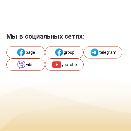
Мы в социальных сетях:
page
group
telegram
viber
youtube