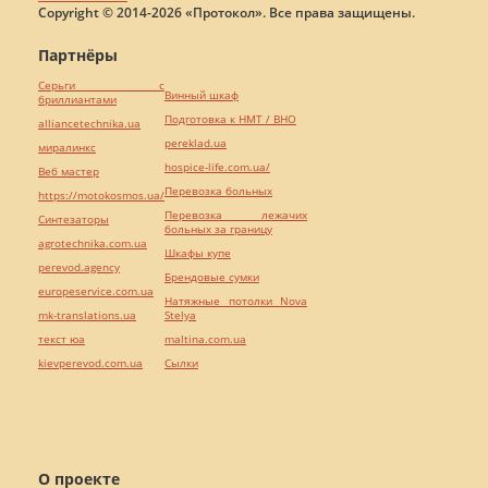
Copyright © 2014-2026 «Протокол». Все права защищены.
Партнёры
Серьги с
Винный шкаф
бриллиантами
Подготовка к НМТ / ВНО
alliancetechnika.ua
pereklad.ua
миралинкс
hospice-life.com.ua/
Веб мастер
Перевозка больных
https://motokosmos.ua/
Перевозка лежачих
Синтезаторы
больных за границу
agrotechnika.com.ua
Шкафы купе
perevod.agency
Брендовые сумки
europeservice.com.ua
Натяжные потолки Nova
mk-translations.ua
Stelya
текст юа
maltina.com.ua
kievperevod.com.ua
Cылки
О проекте