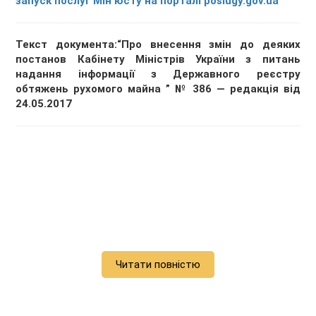
запуск послуг Мін'юсту на порталі poslugy.gov.ua
Текст документа:“Про внесення змін до деяких
постанов Кабінету Міністрів України з питань
надання інформації з Державного реєстру
обтяжень рухомого майна ” № 386 — редакція від
24.05.2017
Читати повністю