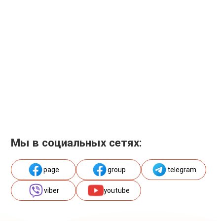
Мы в социальных сетях:
page
group
telegram
viber
youtube