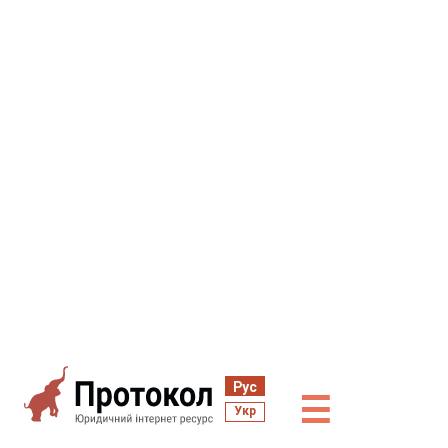
Рус
☰
Укр