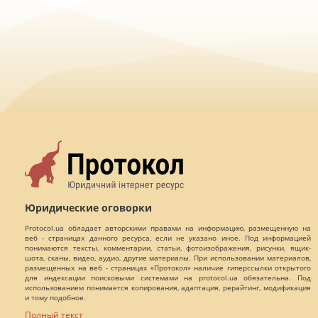
Юридические оговорки
Protocol.ua обладает авторскими правами на информацию, размещенную на
веб - страницах данного ресурса, если не указано иное. Под информацией
понимаются тексты, комментарии, статьи, фотоизображения, рисунки, ящик-
шота, сканы, видео, аудио, другие материалы. При использовании материалов,
размещенных на веб - страницах «Протокол» наличие гиперссылки открытого
для индексации поисковыми системами на protocol.ua обязательна. Под
использованием понимается копирования, адаптация, рерайтинг, модификация
и тому подобное.
Полный текст