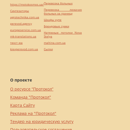
Перевозка больных
https://motokosmos.ua/
Перевозка лежачих
Синтезаторы
больных за границу
agrotechnika.com.ua
Шкафы купе
perevod.agency
Брендовые сумки
europeservice.com.ua
Натяжные потолки Nova
mk-translations.ua
Stelya
текст юа
maltina.com.ua
kievperevod.com.ua
Cылки
О проекте
О ресурсе “Протокол”
Команда "Протокол"
Карта Сайту
Реклама на "Протокол"
Тендер на юридическую услугу
Пользовательское соглашение