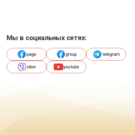
Мы в социальных сетях:
page
group
telegram
viber
youtube