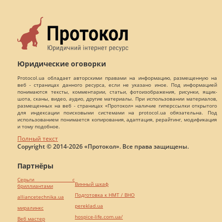
Юридические оговорки
Protocol.ua обладает авторскими правами на информацию, размещенную на
веб - страницах данного ресурса, если не указано иное. Под информацией
понимаются тексты, комментарии, статьи, фотоизображения, рисунки, ящик-
шота, сканы, видео, аудио, другие материалы. При использовании материалов,
размещенных на веб - страницах «Протокол» наличие гиперссылки открытого
для индексации поисковыми системами на protocol.ua обязательна. Под
использованием понимается копирования, адаптация, рерайтинг, модификация
и тому подобное.
Полный текст
Copyright © 2014-2026 «Протокол». Все права защищены.
Партнёры
Серьги с
Винный шкаф
бриллиантами
Подготовка к НМТ / ВНО
alliancetechnika.ua
pereklad.ua
миралинкс
hospice-life.com.ua/
Веб мастер