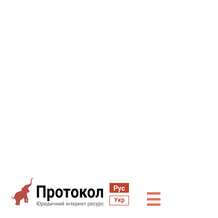
Рус
☰
Укр