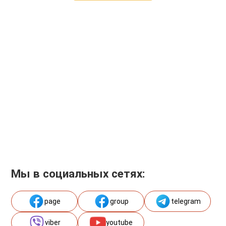
Мы в социальных сетях:
page
group
telegram
viber
youtube