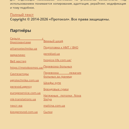
использованием понимается копирования, адаптация, рерайтинг, модификация
и тому подобное.
Полный текст
Copyright © 2014-2026 «Протокол». Все права защищены.
Партнёры
Серьги с
Винный шкаф
бриллиантами
Подготовка к НМТ / ВНО
alliancetechnika.ua
pereklad.ua
миралинкс
hospice-life.com.ua/
Веб мастер
Перевозка больных
https://motokosmos.ua/
Перевозка лежачих
Синтезаторы
больных за границу
agrotechnika.com.ua
Шкафы купе
perevod.agency
Брендовые сумки
europeservice.com.ua
Натяжные потолки Nova
mk-translations.ua
Stelya
текст юа
maltina.com.ua
kievperevod.com.ua
Cылки