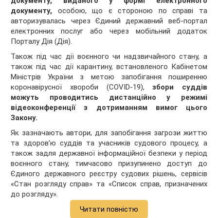
документу, виданого у формі електронного
документу,
особою, що є стороною по справі та
авторизувалась через Єдиний державний веб-портал
електронних послуг або через мобільний додаток
Порталу Дія (Дія).
Також під час дії воєнного чи надзвичайного стану, а
також під час дії карантину, встановленого Кабінетом
Міністрів України з метою запобігання поширенню
коронавірусної хвороби (COVID-19),
збори суддів
можуть проводитись дистанційно у режимі
відеоконференції з дотриманням вимог цього
Закону.
Як зазначають автори, для запобігання загрози життю
та здоров’ю суддів та учасників судового процесу, а
також задля державної інформаційної безпеки у період
воєнного стану, тимчасово призупинено доступ до
Єдиного державного реєстру судових рішень, сервісів
«Стан розгляду справ» та «Список справ, призначених
до розгляду».
Читати повністю