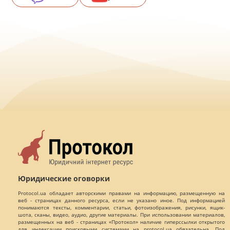
Юридические оговорки
Protocol.ua обладает авторскими правами на информацию, размещенную на
веб - страницах данного ресурса, если не указано иное. Под информацией
понимаются тексты, комментарии, статьи, фотоизображения, рисунки, ящик-
шота, сканы, видео, аудио, другие материалы. При использовании материалов,
размещенных на веб - страницах «Протокол» наличие гиперссылки открытого
для индексации поисковыми системами на protocol.ua обязательна. Под