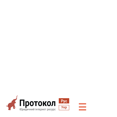
Рус
☰
Укр