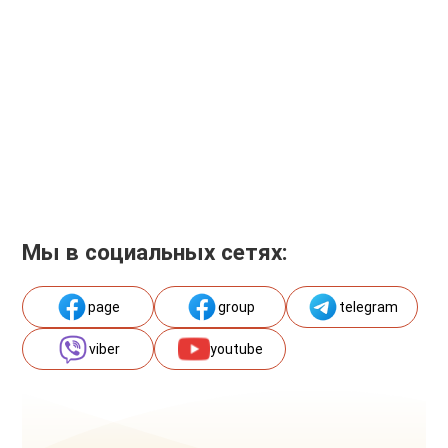
Мы в социальных сетях:
page
group
telegram
viber
youtube