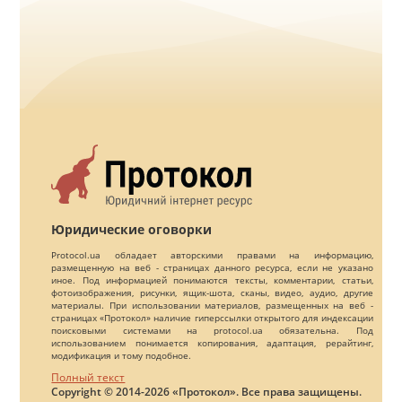
Юридические оговорки
Protocol.ua обладает авторскими правами на информацию,
размещенную на веб - страницах данного ресурса, если не указано
иное. Под информацией понимаются тексты, комментарии, статьи,
фотоизображения, рисунки, ящик-шота, сканы, видео, аудио, другие
материалы. При использовании материалов, размещенных на веб -
страницах «Протокол» наличие гиперссылки открытого для индексации
поисковыми системами на protocol.ua обязательна. Под
использованием понимается копирования, адаптация, рерайтинг,
модификация и тому подобное.
Полный текст
Copyright © 2014-2026 «Протокол». Все права защищены.