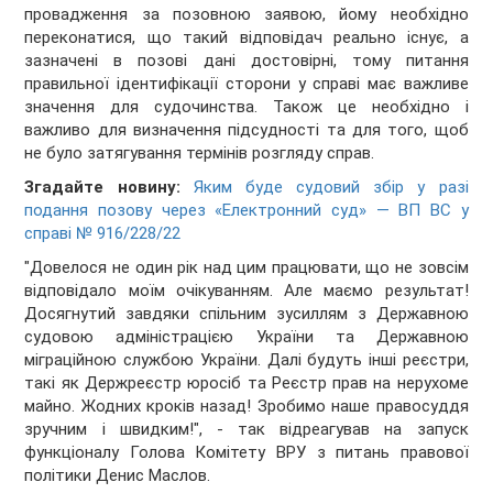
провадження за позовною заявою, йому необхідно
переконатися, що такий відповідач реально існує, а
зазначені в позові дані достовірні, тому питання
правильної ідентифікації сторони у справі має важливе
значення для судочинства. Також це необхідно і
важливо для визначення підсудності та для того, щоб
не було затягування термінів розгляду справ.
Згадайте новину:
Яким буде судовий збір у разі
подання позову через «Електронний суд» — ВП ВС у
справі № 916/228/22
"Довелося не один рік над цим працювати, що не зовсім
відповідало моїм очікуванням. Але маємо результат!
Досягнутий завдяки спільним зусиллям з Державною
судовою адміністрацією України та Державною
міграційною службою України. Далі будуть інші реєстри,
такі як Держреєстр юросіб та Реєстр прав на нерухоме
майно. Жодних кроків назад! Зробимо наше правосуддя
зручним і швидким!", - так відреагував на запуск
функціоналу Голова Комітету ВРУ з питань правової
політики Денис Маслов.