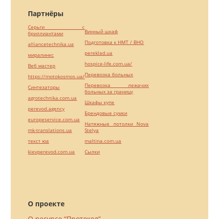
Партнёры
Серьги с
Винный шкаф
бриллиантами
Подготовка к НМТ / ВНО
alliancetechnika.ua
pereklad.ua
миралинкс
hospice-life.com.ua/
Веб мастер
Перевозка больных
https://motokosmos.ua/
Перевозка лежачих
Синтезаторы
больных за границу
agrotechnika.com.ua
Шкафы купе
perevod.agency
Брендовые сумки
europeservice.com.ua
Натяжные потолки Nova
mk-translations.ua
Stelya
текст юа
maltina.com.ua
kievperevod.com.ua
Cылки
О проекте
О ресурсе “Протокол”