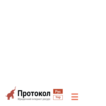
Рус
☰
Укр