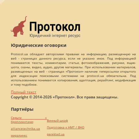
Юридические оговорки
Protocol.ua обладает авторскими правами на информацию, размещенную на
веб - страницах данного ресурса, если не указано иное. Под информацией
понимаются тексты, комментарии, статьи, фотоизображения, рисунки, ящик-
шота, сканы, видео, аудио, другие материалы. При использовании материалов,
размещенных на веб - страницах «Протокол» наличие гиперссылки открытого
для индексации поисковыми системами на protocol.ua обязательна. Под
использованием понимается копирования, адаптация, рерайтинг, модификация
и тому подобное.
Полный текст
Copyright © 2014-2026 «Протокол». Все права защищены.
Партнёры
Серьги с
Винный шкаф
бриллиантами
Подготовка к НМТ / ВНО
alliancetechnika.ua
pereklad.ua
миралинкс