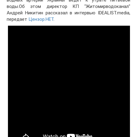
водных артерий Украины ведет к утрате питьевой
воды.Об этом директор КП "Житомирводоканал"
Андрей Никитин рассказал в интервью IDEALIST.media,
передает
Цензор.НЕТ
.