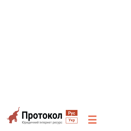
Рус
☰
Укр