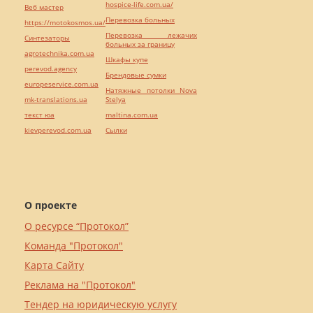
hospice-life.com.ua/
Веб мастер
Перевозка больных
https://motokosmos.ua/
Перевозка лежачих
Синтезаторы
больных за границу
agrotechnika.com.ua
Шкафы купе
perevod.agency
Брендовые сумки
europeservice.com.ua
Натяжные потолки Nova
mk-translations.ua
Stelya
текст юа
maltina.com.ua
kievperevod.com.ua
Cылки
О проекте
О ресурсе “Протокол”
Команда "Протокол"
Карта Сайту
Реклама на "Протокол"
Тендер на юридическую услугу