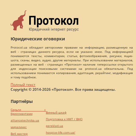
Юридические оговорки
Protocol.ua обладает авторскими правами на информацию, размещенную на
веб - страницах данного ресурса, если не указано иное. Под информацией
понимаются тексты, комментарии, статьи, фотоизображения, рисунки, ящик-
шота, сканы, видео, аудио, другие материалы. При использовании материалов,
размещенных на веб - страницах «Протокол» наличие гиперссылки открытого
для индексации поисковыми системами на protocol.ua обязательна. Под
использованием понимается копирования, адаптация, рерайтинг, модификация
и тому подобное.
Полный текст
Copyright © 2014-2026 «Протокол». Все права защищены.
Партнёры
Серьги с
Винный шкаф
бриллиантами
Подготовка к НМТ / ВНО
alliancetechnika.ua
pereklad.ua
миралинкс
hospice-life.com.ua/
Веб мастер