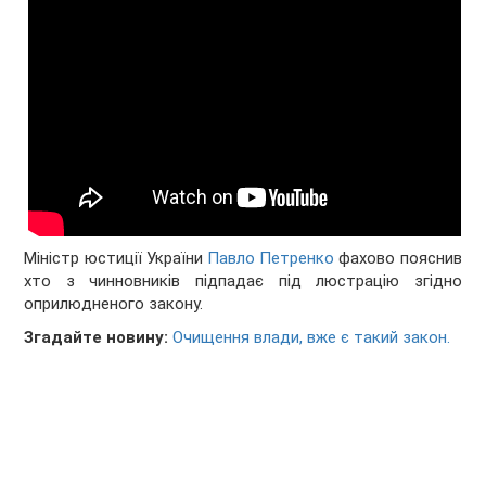
Міністр юстиції України
Павло Петренко
фахово пояснив
хто з чинновників підпадає під люстрацію згідно
оприлюдненого закону.
Згадайте новину:
Очищення влади, вже є такий закон.