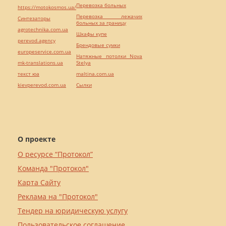
Перевозка больных
https://motokosmos.ua/
Перевозка лежачих
Синтезаторы
больных за границу
agrotechnika.com.ua
Шкафы купе
perevod.agency
Брендовые сумки
europeservice.com.ua
Натяжные потолки Nova
mk-translations.ua
Stelya
текст юа
maltina.com.ua
kievperevod.com.ua
Cылки
О проекте
О ресурсе “Протокол”
Команда "Протокол"
Карта Сайту
Реклама на "Протокол"
Тендер на юридическую услугу
Пользовательское соглашение