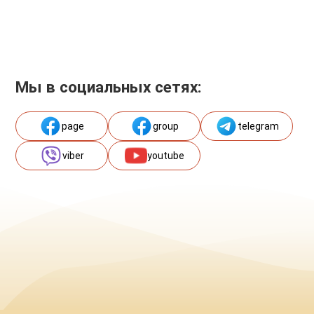
Мы в социальных сетях:
page
group
telegram
viber
youtube