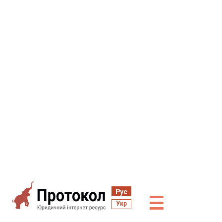
Рус
☰
Укр