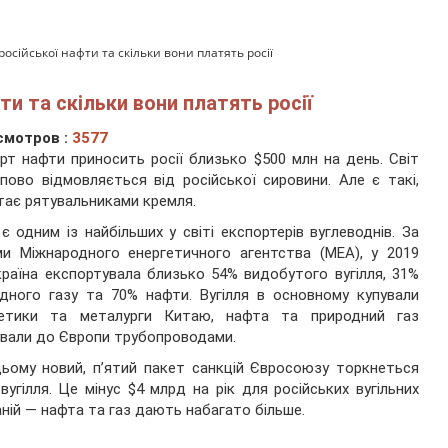
російської нафти та скільки вони платять росії
ти та скільки вони платять росії
смотров :
3577
рт нафти приносить росії близько $500 млн на день. Світ
пово відмовляється від російської сировини. Але є такі,
тає рятувальниками кремля.
 є одним із найбільших у світі експортерів вуглеводнів. За
и Міжнародного енергетичного агентства (МЕА), у 2019
країна експортувала близько 54% видобутого вугілля, 31%
дного газу та 70% нафти. Вугілля в основному купували
гетики та металурги Китаю, нафта та природний газ
вали до Європи трубопроводами.
ьому новий, п’ятий пакет санкцій Євросоюзу торкнеться
вугілля. Це мінус $4 млрд на рік для російських вугільних
ній — нафта та газ дають набагато більше.