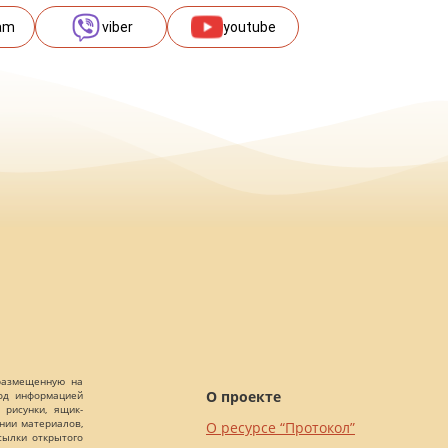
am
viber
youtube
 размещенную на
О проекте
Под информацией
 рисунки, ящик-
ании материалов,
О ресурсе “Протокол”
сылки открытого