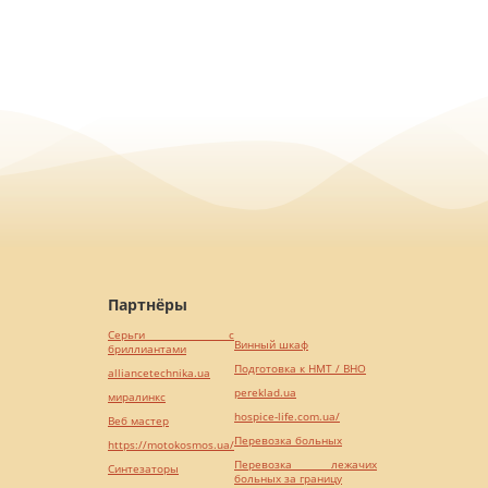
Партнёры
Серьги с
Винный шкаф
бриллиантами
Подготовка к НМТ / ВНО
alliancetechnika.ua
pereklad.ua
миралинкс
hospice-life.com.ua/
Веб мастер
Перевозка больных
https://motokosmos.ua/
Перевозка лежачих
Синтезаторы
больных за границу