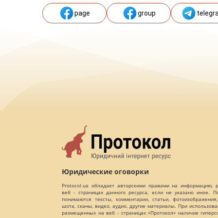
page
group
telegr
Юридические оговорки
Protocol.ua обладает авторскими правами на информацию,
веб - страницах данного ресурса, если не указано иное. 
понимаются тексты, комментарии, статьи, фотоизображения,
шота, сканы, видео, аудио, другие материалы. При использов
размещенных на веб - страницах «Протокол» наличие гиперс