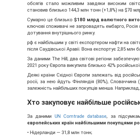
обсягів стало можливим завдяки високим світ
становив близько 144,3 млн тонн (+1,8%) на $70 млр
Сумарно це близько
$180 млрд валютного вито
ключові споживачі не запровадять ембарго, Росія 
дотування внутрішнього ринку.
рф є найбільшим у світі експортером нафти на сві
після Саудівської Аравії. Вона експортує 2,85 млн 
За даними The Hill, два світові регіони забезпеч
2021 року Європа викупила близько 42% російської
Деякі країни Східної Європи залежать від російс
росії, за нею йдуть Фінляндія (80%), Словаччина 
залежність найбільших покупців менша. Наприклад, 
Хто закуповує найбільше російсь
За даними
UN Comtrade database
, за підсумка
європейських країн найбільшими покупцями рос
• Нідерланди — 31,8 млн тонн;