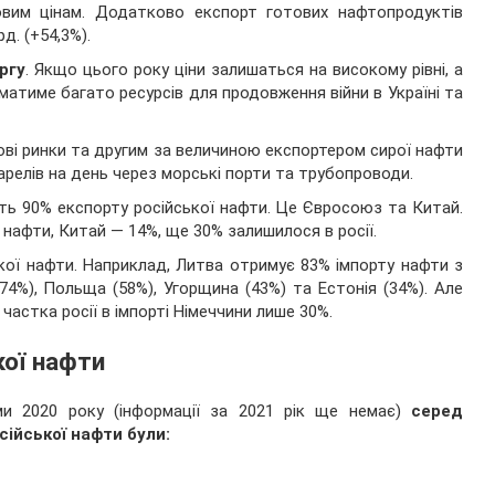
овим цінам. Додатково експорт готових нафтопродуктів
д. (+54,3%).
ргу
. Якщо цього року ціни залишаться на високому рівні, а
матиме багато ресурсів для продовження війни в Україні та
тові ринки та другим за величиною експортером сирої нафти
барелів на день через морські порти та трубопроводи.
ують 90% експорту російської нафти. Це Євросоюз та Китай.
 нафти, Китай — 14%, ще 30% залишилося в росії.
ької нафти. Наприклад, Литва отримує 83% імпорту нафти з
(74%), Польща (58%), Угорщина (43%) та Естонія (34%). Але
частка росії в імпорті Німеччини лише 30%.
кої нафти
ми 2020 року (інформації за 2021 рік ще немає)
серед
ійської нафти були: