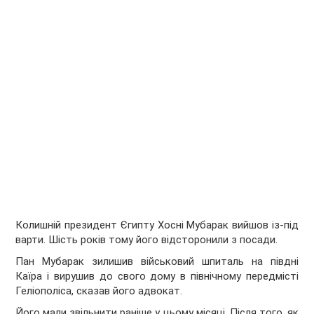
Колишній президент Єгипту Хосні Мубарак вийшов із-під
варти. Шість років тому його відсторонили з посади.
Пан Мубарак зилишив військовий шпиталь на півдні
Каїра і вирушив до свого дому в північному передмісті
Геліополіса, сказав його адвокат.
Його мали звільнити раніше у цьому місяці. Після того, як