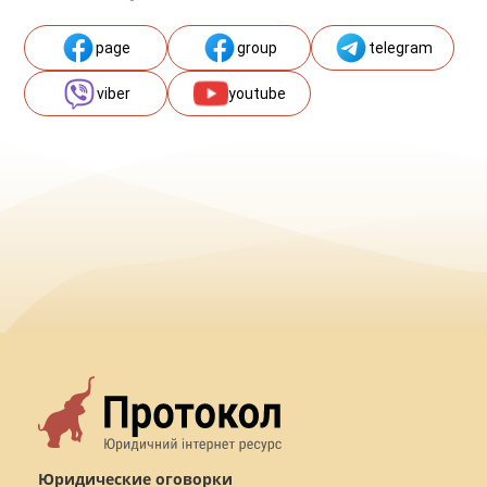
page
group
telegram
viber
youtube
Юридические оговорки