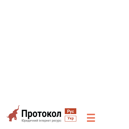
Рус
☰
Укр