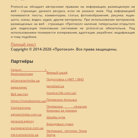
Protocol.ua обладает авторскими правами на информацию, размещенную на
веб - страницах данного ресурса, если не указано иное. Под информацией
понимаются тексты, комментарии, статьи, фотоизображения, рисунки, ящик-
шота, сканы, видео, аудио, другие материалы. При использовании материалов,
размещенных на веб - страницах «Протокол» наличие гиперссылки открытого
для индексации поисковыми системами на protocol.ua обязательна. Под
использованием понимается копирования, адаптация, рерайтинг, модификация
и тому подобное.
Полный текст
Copyright © 2014-2026 «Протокол». Все права защищены.
Партнёры
Серьги с
Винный шкаф
бриллиантами
Подготовка к НМТ / ВНО
alliancetechnika.ua
pereklad.ua
миралинкс
hospice-life.com.ua/
Веб мастер
Перевозка больных
https://motokosmos.ua/
Перевозка лежачих
Синтезаторы
больных за границу
agrotechnika.com.ua
Шкафы купе
perevod.agency
Брендовые сумки
europeservice.com.ua
Натяжные потолки Nova
mk-translations.ua
Stelya