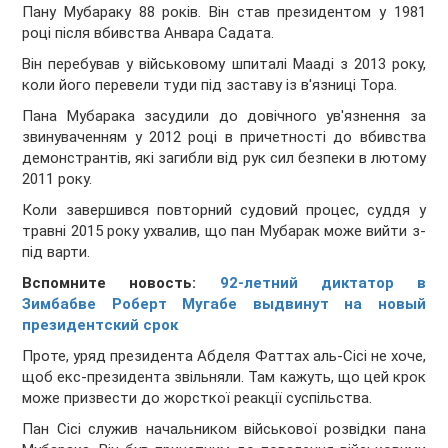
Пану Мубараку 88 років. Він став президентом у 1981
році після вбивства Анвара Садата.
Він перебував у військовому шпиталі Мааді з 2013 року,
коли його перевели туди під заставу із в'язниці Тора.
Пана Мубарака засудили до довічного ув'язнення за
звинуваченням у 2012 році в причетності до вбивства
демонстрантів, які загибли від рук сил безпеки в лютому
2011 року.
Коли завершився повторний судовий процес, суддя у
травні 2015 року ухвалив, що пан Мубарак може вийти з-
під варти.
Вспомните новость:
92-летний диктатор в
Зимбабве Роберт Мугабе выдвинут на новый
президентский срок
Проте, уряд президента Абделя Фаттах аль-Сісі не хоче,
щоб екс-президента звільняли. Там кажуть, що цей крок
може призвести до жорсткої реакції суспільства.
Пан Сісі служив начальником військової розвідки пана