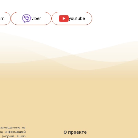
am
viber
youtube
 размещенную на
О проекте
Под информацией
 рисунки, ящик-