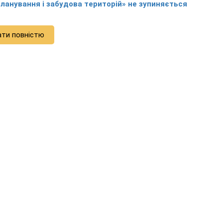
ланування і забудова територій» не зупиняється
ати повністю