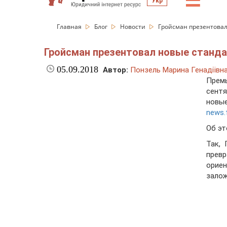
☰
Укр
Главная
Блог
Новости
Гройсман презентовал
Гройсман презентовал новые станда
05.09.2018
Автор:
Понзель Марина Генадіївн
Прем
сентя
новы
news.
Об эт
Так, 
прев
орие
залож