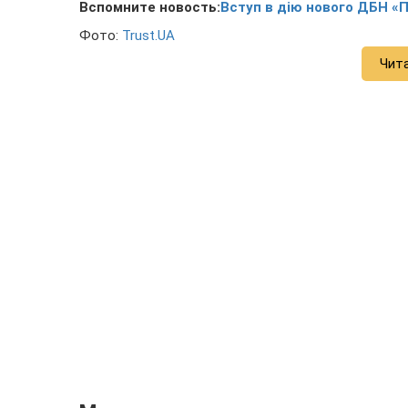
Вспомните новость:
Вступ в дію нового ДБН «П
Фото:
Trust.UA
Чит