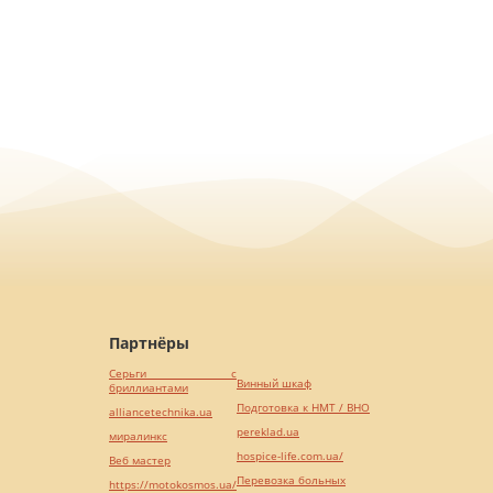
Партнёры
Серьги с
Винный шкаф
бриллиантами
Подготовка к НМТ / ВНО
alliancetechnika.ua
pereklad.ua
миралинкс
hospice-life.com.ua/
Веб мастер
Перевозка больных
https://motokosmos.ua/