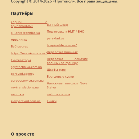
Copyright © 2014-2026 «Протокол». Все права защищены.
Партнёры
Серьги с
Винный шкаф
бриллиантами
Подготовка к НМТ / ВНО
alliancetechnika.ua
pereklad.ua
миралинкс
hospice-life.com.ua/
Веб мастер
Перевозка больных
https://motokosmos.ua/
Перевозка лежачих
Синтезаторы
больных за границу
agrotechnika.com.ua
Шкафы купе
perevod.agency
Брендовые сумки
europeservice.com.ua
Натяжные потолки Nova
mk-translations.ua
Stelya
текст юа
maltina.com.ua
kievperevod.com.ua
Cылки
О проекте