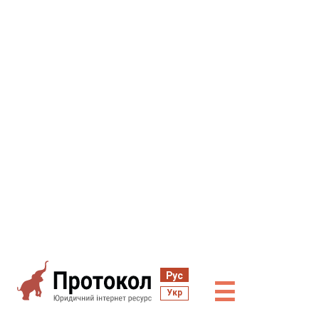
Рус
☰
Укр