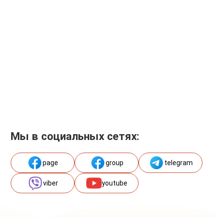
Мы в социальных сетях:
page
group
telegram
viber
youtube