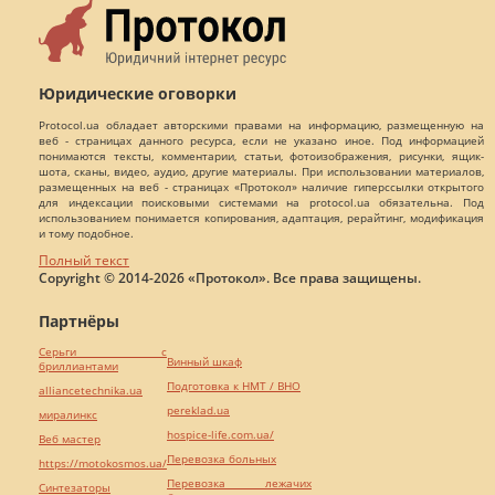
Юридические оговорки
Protocol.ua обладает авторскими правами на информацию, размещенную на
веб - страницах данного ресурса, если не указано иное. Под информацией
понимаются тексты, комментарии, статьи, фотоизображения, рисунки, ящик-
шота, сканы, видео, аудио, другие материалы. При использовании материалов,
размещенных на веб - страницах «Протокол» наличие гиперссылки открытого
для индексации поисковыми системами на protocol.ua обязательна. Под
использованием понимается копирования, адаптация, рерайтинг, модификация
и тому подобное.
Полный текст
Copyright © 2014-2026 «Протокол». Все права защищены.
Партнёры
Серьги с
Винный шкаф
бриллиантами
Подготовка к НМТ / ВНО
alliancetechnika.ua
pereklad.ua
миралинкс
hospice-life.com.ua/
Веб мастер
Перевозка больных
https://motokosmos.ua/
Перевозка лежачих
Синтезаторы