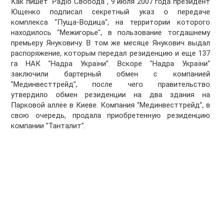
Как пишет "Радіо Свобода", 9 июля 2007 года президент
Ющенко подписал секретный указ о передаче
комплекса "Пуща-Водица", на территории которого
находилось "Межигорье", в пользование тогдашнему
премьеру Януковичу. В том же месяце Янукович выдал
распоряжение, которым передал резиденцию и еще 137
га НАК "Надра України". Вскоре "Надра України"
заключили бартерный обмен с компанией
"Мединвесттрейд", после чего правительство
утвердило обмен резиденции на два здания на
Парковой аллее в Киеве. Компания "Мединвесттрейд", в
свою очередь, продала приобретенную резиденцию
компании "Танталит".