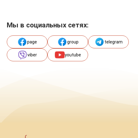
Мы в социальных сетях:
page
group
telegram
viber
youtube