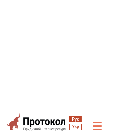
Рус
☰
Укр