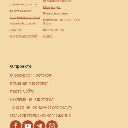
больных за границу
agrotechnika.com.ua
Шкафы купе
perevod.agency
Брендовые сумки
europeservice.com.ua
Натяжные потолки Nova
mk-translations.ua
Stelya
текст юа
maltina.com.ua
kievperevod.com.ua
Cылки
О проекте
О ресурсе “Протокол”
Команда "Протокол"
Карта Сайту
Реклама на "Протокол"
Тендер на юридическую услугу
Пользовательское соглашение