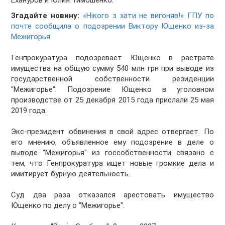
Ехануров и Юлия Тимошенко.
Згадайте новину:
«Нікого з хати не вигоняв!» ГПУ по
почте сообщила о подозрении Виктору Ющенко из-за
Межигорья
Генпрокуратура подозревает Ющенко в растрате
имущества на общую сумму 540 млн грн при выводе из
государственной собственности резиденции
"Межигорье". Подозрение Ющенко в уголовном
производстве от 25 декабря 2015 года прислали 25 мая
2019 года.
Экс-президент обвинения в свой адрес отвергает. По
его мнению, объявленное ему подозрение в деле о
выводе "Межигорья" из госсобственности связано с
тем, что Генпрокуратура ищет новые громкие дела и
имитирует бурную деятельность.
Суд два раза отказался арестовать имущество
Ющенко по делу о "Межигорье".