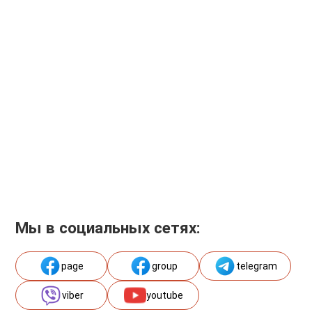
Мы в социальных сетях:
page
group
telegram
viber
youtube