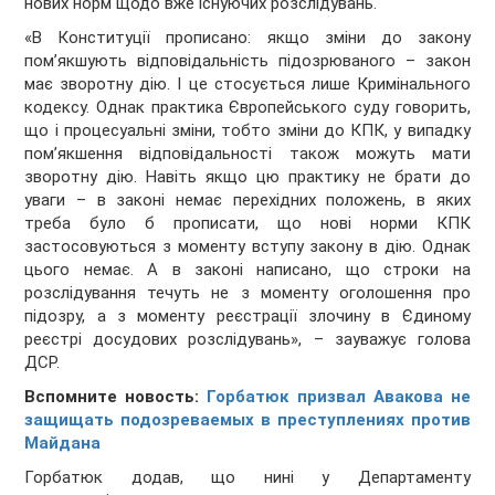
нових норм щодо вже існуючих розслідувань.
«В Конституції прописано: якщо зміни до закону
пом’якшують відповідальність підозрюваного – закон
має зворотну дію. І це стосується лише Кримінального
кодексу. Однак практика Європейського суду говорить,
що і процесуальні зміни, тобто зміни до КПК, у випадку
пом’якшення відповідальності також можуть мати
зворотну дію. Навіть якщо цю практику не брати до
уваги – в законі немає перехідних положень, в яких
треба було б прописати, що нові норми КПК
застосовуються з моменту вступу закону в дію. Однак
цього немає. А в законі написано, що строки на
розслідування течуть не з моменту оголошення про
підозру, а з моменту реєстрації злочину в Єдиному
реєстрі досудових розслідувань», – зауважує голова
ДСР.
Вспомните новость:
Горбатюк призвал Авакова не
защищать подозреваемых в преступлениях против
Майдана
Горбатюк додав, що нині у Департаменту