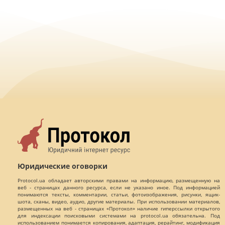
Юридические оговорки
Protocol.ua обладает авторскими правами на информацию, размещенную на
веб - страницах данного ресурса, если не указано иное. Под информацией
понимаются тексты, комментарии, статьи, фотоизображения, рисунки, ящик-
шота, сканы, видео, аудио, другие материалы. При использовании материалов,
размещенных на веб - страницах «Протокол» наличие гиперссылки открытого
для индексации поисковыми системами на protocol.ua обязательна. Под
использованием понимается копирования, адаптация, рерайтинг, модификация