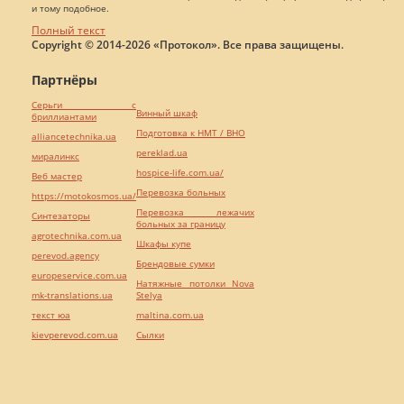
и тому подобное.
Полный текст
Copyright © 2014-2026 «Протокол». Все права защищены.
Партнёры
Серьги с
Винный шкаф
бриллиантами
Подготовка к НМТ / ВНО
alliancetechnika.ua
pereklad.ua
миралинкс
hospice-life.com.ua/
Веб мастер
Перевозка больных
https://motokosmos.ua/
Перевозка лежачих
Синтезаторы
больных за границу
agrotechnika.com.ua
Шкафы купе
perevod.agency
Брендовые сумки
europeservice.com.ua
Натяжные потолки Nova
mk-translations.ua
Stelya
текст юа
maltina.com.ua
kievperevod.com.ua
Cылки