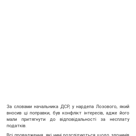
За словами начальника ДСР, у нардепа Лозового, який
вносив ці поправки, був конфлікт інтересів, адже його
мали притягнути до відповідальності за несплату
податків.
Всі провадження, які нині розслідуються щодо злочинів