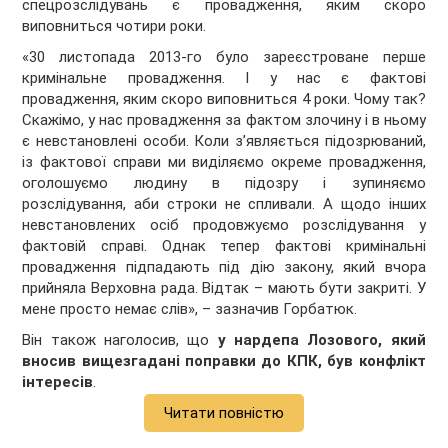
спецрозслідувань є провадження, яким скоро
виповниться чотири роки.
«30 листопада 2013-го було зареєстроване перше
кримінальне провадження. І у нас є фактові
провадження, яким скоро виповниться 4 роки. Чому так?
Скажімо, у нас провадження за фактом злочину і в ньому
є невстановлені особи. Коли з’являється підозрюваний,
із фактової справи ми виділяємо окреме провадження,
оголошуємо людину в підозру і зупиняємо
розслідування, аби строки не спливали. А щодо інших
невстановлених осіб продовжуємо розслідування у
фактовій справі. Однак тепер фактові кримінальні
провадження підпадають під дію закону, який вчора
прийняла Верховна рада. Відтак – мають бути закриті. У
мене просто немає слів», – зазначив Горбатюк.
Він також наголосив, що
у нардепа Лозового, який
вносив вищезгадані поправки до КПК, був конфлікт
інтересів
.
Читати повністю