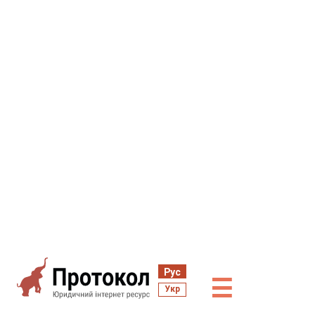
Рус
☰
Укр