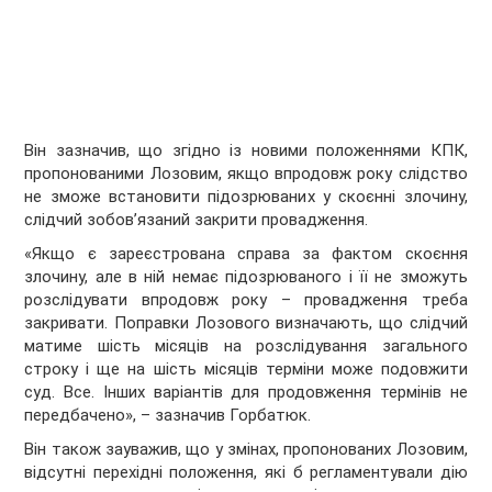
Він зазначив, що згідно із новими положеннями КПК,
пропонованими Лозовим, якщо впродовж року слідство
не зможе встановити підозрюваних у скоєнні злочину,
слідчий зобов’язаний закрити провадження.
«Якщо є зареєстрована справа за фактом скоєння
злочину, але в ній немає підозрюваного і її не зможуть
розслідувати впродовж року – провадження треба
закривати. Поправки Лозового визначають, що слідчий
матиме шість місяців на розслідування загального
строку і ще на шість місяців терміни може подовжити
суд. Все. Інших варіантів для продовження термінів не
передбачено», – зазначив Горбатюк.
Він також зауважив, що у змінах, пропонованих Лозовим,
відсутні перехідні положення, які б регламентували дію