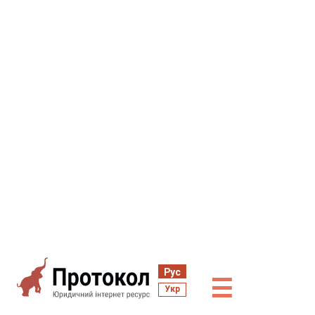
Рус
☰
Укр