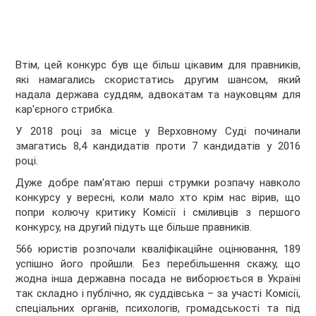
Втім, цей конкурс був ще більш цікавим для правників,
які намагались скористатись другим шансом, який
надала держава суддям, адвокатам та науковцям для
кар'єрного стрибка.
У 2018 році за місце у Верховному Суді починали
змагатись 8,4 кандидатів проти 7 кандидатів у 2016
році.
Дуже добре пам'ятаю перші струмки розпачу навколо
конкурсу у вересні, коли мало хто крім нас вірив, що
попри колючу критику Комісії і сміливців з першого
конкурсу, на другий підуть ще більше правників.
566 юристів розпочали кваліфікаційне оцінювання, 189
успішно його пройшли. Без перебільшення скажу, що
жодна інша державна посада не виборюється в Україні
так складно і публічно, як суддівська – за участі Комісії,
спеціальних органів, психологів, громадськості та під