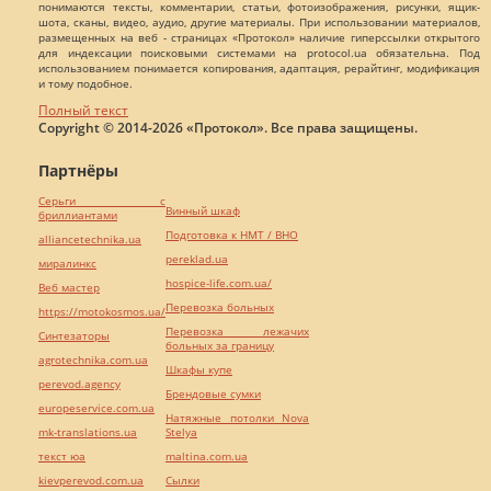
понимаются тексты, комментарии, статьи, фотоизображения, рисунки, ящик-
шота, сканы, видео, аудио, другие материалы. При использовании материалов,
размещенных на веб - страницах «Протокол» наличие гиперссылки открытого
для индексации поисковыми системами на protocol.ua обязательна. Под
использованием понимается копирования, адаптация, рерайтинг, модификация
и тому подобное.
Полный текст
Copyright © 2014-2026 «Протокол». Все права защищены.
Партнёры
Серьги с
Винный шкаф
бриллиантами
Подготовка к НМТ / ВНО
alliancetechnika.ua
pereklad.ua
миралинкс
hospice-life.com.ua/
Веб мастер
Перевозка больных
https://motokosmos.ua/
Перевозка лежачих
Синтезаторы
больных за границу
agrotechnika.com.ua
Шкафы купе
perevod.agency
Брендовые сумки
europeservice.com.ua
Натяжные потолки Nova
mk-translations.ua
Stelya
текст юа
maltina.com.ua
kievperevod.com.ua
Cылки