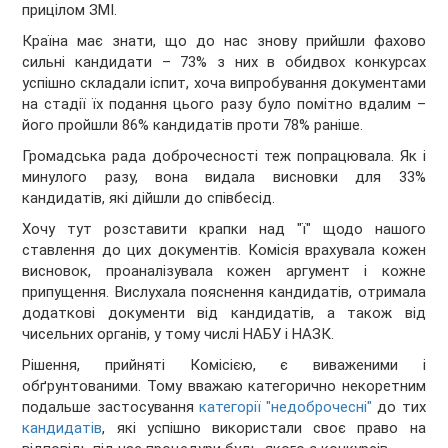
прицілом ЗМІ.
Країна має знати, що до нас знову прийшли фахово
сильні кандидати – 73% з них в обидвох конкурсах
успішно складали іспит, хоча випробування документами
на стадії їх подання цього разу було помітно вдалим –
його пройшли 86% кандидатів проти 78% раніше.
Громадська рада доброчесності теж попрацювала. Як і
минулого разу, вона видала висновки для 33%
кандидатів, які дійшли до співбесід.
Хочу тут розставити крапки над "ї" щодо нашого
ставлення до цих документів. Комісія врахувала кожен
висновок, проаналізувала кожен аргумент і кожне
припущення. Вислухала пояснення кандидатів, отримала
додаткові документи від кандидатів, а також від
чисельних органів, у тому числі НАБУ і НАЗК.
Рішення, прийняті Комісією, є виваженими і
обґрунтованими. Тому вважаю категорично некоретним
подальше застосування
категорії "недоброчесні"
до тих
кандидатів
, які успішно використали своє право на