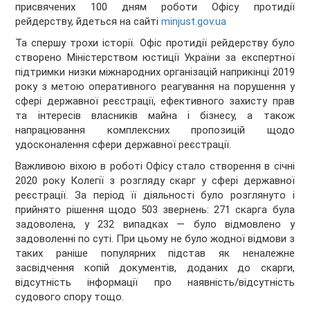
присвячених 100 дням роботи Офісу протидії
рейдерству, йдеться на сайті
minjust.gov.ua
Та спершу трохи історії. Офіс протидії рейдерству було
створено Міністерством юстиції України за експертної
підтримки низки міжнародних організацій наприкінці 2019
року з метою оперативного реагування на порушення у
сфері державної реєстрації, ефективного захисту прав
та інтересів власників майна і бізнесу, а також
напрацювання комплексних пропозицій щодо
удосконалення сфери державної реєстрації.
Важливою віхою в роботі Офісу стало створення в січні
2020 року Колегії з розгляду скарг у сфері державної
реєстрації. За період її діяльності було розглянуто і
прийнято рішення щодо 503 звернень: 271 скарга була
задоволена, у 232 випадках — було відмовлено у
задоволенні по суті. При цьому не було жодної відмови з
таких раніше популярних підстав як неналежне
засвідчення копій документів, доданих до скарги,
відсутність інформації про наявність/відсутність
судового спору тощо.