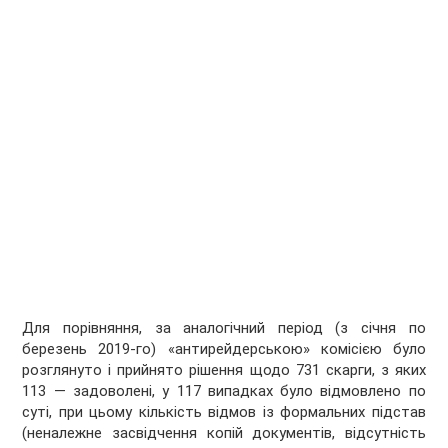
Для порівняння, за аналогічний період (з січня по
березень 2019-го) «антирейдерською» комісією було
розглянуто і прийнято рішення щодо 731 скарги, з яких
113 — задоволені, у 117 випадках було відмовлено по
суті, при цьому кількість відмов із формальних підстав
(неналежне засвідчення копій документів, відсутність