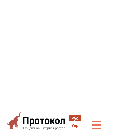
Рус
☰
Укр