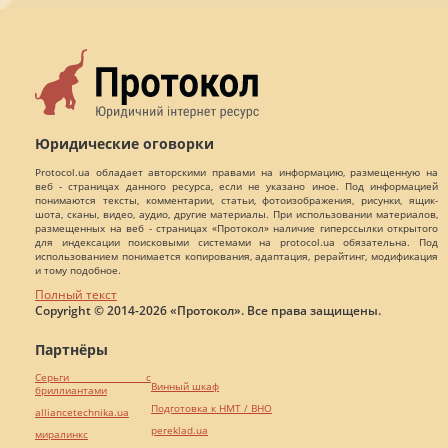
Юридические оговорки
Protocol.ua обладает авторскими правами на информацию, размещенную на
веб - страницах данного ресурса, если не указано иное. Под информацией
понимаются тексты, комментарии, статьи, фотоизображения, рисунки, ящик-
шота, сканы, видео, аудио, другие материалы. При использовании материалов,
размещенных на веб - страницах «Протокол» наличие гиперссылки открытого
для индексации поисковыми системами на protocol.ua обязательна. Под
использованием понимается копирования, адаптация, рерайтинг, модификация
и тому подобное.
Полный текст
Copyright © 2014-2026 «Протокол». Все права защищены.
Партнёры
Серьги с
Винный шкаф
бриллиантами
Подготовка к НМТ / ВНО
alliancetechnika.ua
pereklad.ua
миралинкс