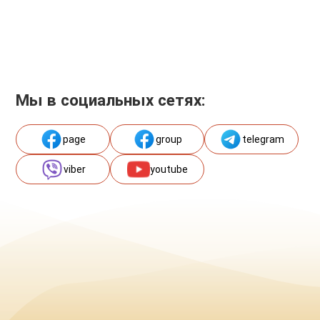
Мы в социальных сетях:
page
group
telegram
viber
youtube