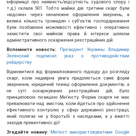
інформації про наявність/відсутність судового спору і
т.д.) склала 501. Тобто майже дві третини скарг були
«відсіяні» через неналежне оформлення звернень, а
велика кількість громадян і суб’єктів господарювання
були позбавлені можливості ефективно і оперативно
захистити свої майнові права й інтереси шляхом
адміністративного оскарження реєстраційних дій.
Вспомните новость:
Президент Украины Владимир
Зеленский подписал указ о противодействии
рейдерству
Відмовитися від формалізованого підходу до розгляду
скарг, коли надмірна увага приділяється саме формі
звернення, юридичній техніці оформлення документів, а
не суті оскаржуваних реєстраційних дій, було
принциповою позицією Мін’юсту. Форма скарги не має
превалювати над змістом, коли йдеться про здійснення
ефективного контролю у сфері державної реєстрації,
який полягає не у боротьбі з наслідками, а у вжитті
заходів превентивної дії!
Згадайте новину:
Мін'юст використовуватиме Google