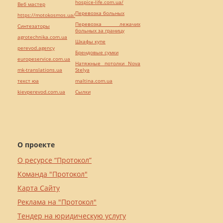
hospice-life.com.ua/
Веб мастер
Перевозка больных
https://motokosmos.ua/
Перевозка лежачих
Синтезаторы
больных за границу
agrotechnika.com.ua
Шкафы купе
perevod.agency
Брендовые сумки
europeservice.com.ua
Натяжные потолки Nova
mk-translations.ua
Stelya
текст юа
maltina.com.ua
kievperevod.com.ua
Cылки
О проекте
О ресурсе “Протокол”
Команда "Протокол"
Карта Сайту
Реклама на "Протокол"
Тендер на юридическую услугу