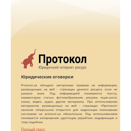
Юридические оговорки
Protocol.ua обладает авторскими правами на информацию,
размещенную на веб - страницах данного ресурса, если не
указано иное. Под информацией понимаются тексты,
комментарии, статьи, фотоизображения, рисунки, ящик-шота,
сканы, видео, аудио, другие материалы. При использовании
материалов, размещенных на веб - страницах «Протокол»
наличие гиперссылки открытого для индексации поисковыми
системами на protocol.ua обязательна. Под использованием
понимается копирования, адаптация, рерайтинг, модификация и
тому подобное.
Полный текст