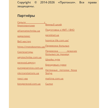
Copyright © 2014-2026 «Протокол». Все права
защищены.
Партнёры
Серьги с
Винный шкаф
бриллиантами
Подготовка к НМТ / ВНО
alliancetechnika.ua
pereklad.ua
миралинкс
hospice-life.com.ua/
Веб мастер
Перевозка больных
https://motokosmos.ua/
Перевозка лежачих
Синтезаторы
больных за границу
agrotechnika.com.ua
Шкафы купе
perevod.agency
Брендовые сумки
europeservice.com.ua
Натяжные потолки Nova
mk-translations.ua
Stelya
текст юа
maltina.com.ua
kievperevod.com.ua
Cылки