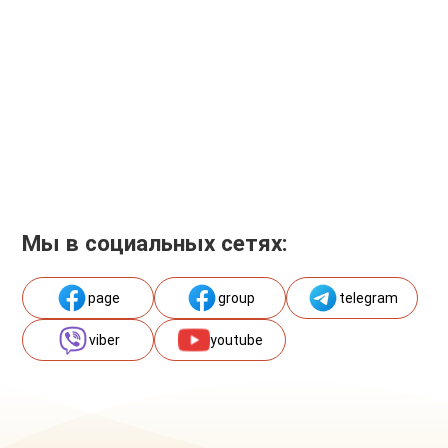
Мы в социальных сетях:
page
group
telegram
viber
youtube