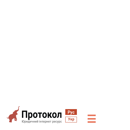
Рус
☰
Укр