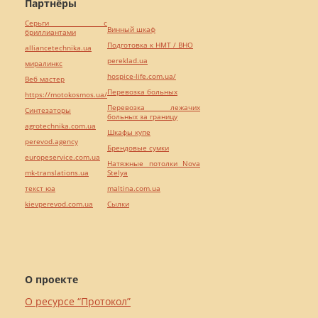
Партнёры
Серьги с
Винный шкаф
бриллиантами
Подготовка к НМТ / ВНО
alliancetechnika.ua
pereklad.ua
миралинкс
hospice-life.com.ua/
Веб мастер
Перевозка больных
https://motokosmos.ua/
Перевозка лежачих
Синтезаторы
больных за границу
agrotechnika.com.ua
Шкафы купе
perevod.agency
Брендовые сумки
europeservice.com.ua
Натяжные потолки Nova
mk-translations.ua
Stelya
текст юа
maltina.com.ua
kievperevod.com.ua
Cылки
О проекте
О ресурсе “Протокол”