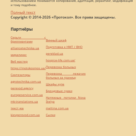
использованием понимается копирования, адаптация, рерайтинг, модификация
и тому подобное.
Полный текст
Copyright © 2014-2026 «Протокол». Все права защищены.
Партнёры
Серьги с
Винный шкаф
бриллиантами
Подготовка к НМТ / ВНО
alliancetechnika.ua
pereklad.ua
миралинкс
hospice-life.com.ua/
Веб мастер
Перевозка больных
https://motokosmos.ua/
Перевозка лежачих
Синтезаторы
больных за границу
agrotechnika.com.ua
Шкафы купе
perevod.agency
Брендовые сумки
europeservice.com.ua
Натяжные потолки Nova
mk-translations.ua
Stelya
текст юа
maltina.com.ua
kievperevod.com.ua
Cылки