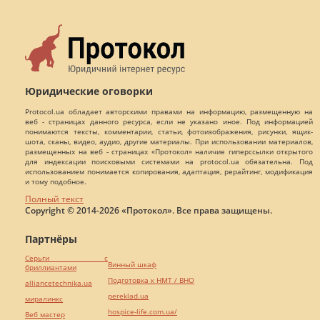
Юридические оговорки
Protocol.ua обладает авторскими правами на информацию, размещенную на
веб - страницах данного ресурса, если не указано иное. Под информацией
понимаются тексты, комментарии, статьи, фотоизображения, рисунки, ящик-
шота, сканы, видео, аудио, другие материалы. При использовании материалов,
размещенных на веб - страницах «Протокол» наличие гиперссылки открытого
для индексации поисковыми системами на protocol.ua обязательна. Под
использованием понимается копирования, адаптация, рерайтинг, модификация
и тому подобное.
Полный текст
Copyright © 2014-2026 «Протокол». Все права защищены.
Партнёры
Серьги с
Винный шкаф
бриллиантами
Подготовка к НМТ / ВНО
alliancetechnika.ua
pereklad.ua
миралинкс
hospice-life.com.ua/
Веб мастер