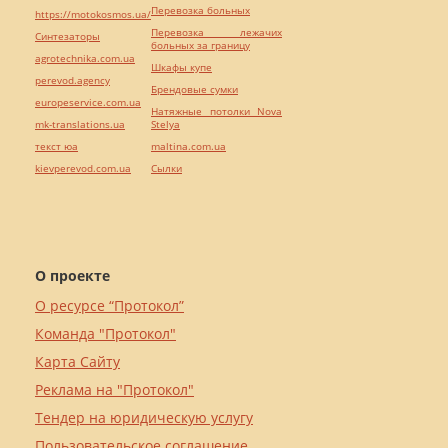
Перевозка больных
https://motokosmos.ua/
Перевозка лежачих
Синтезаторы
больных за границу
agrotechnika.com.ua
Шкафы купе
perevod.agency
Брендовые сумки
europeservice.com.ua
Натяжные потолки Nova
mk-translations.ua
Stelya
текст юа
maltina.com.ua
kievperevod.com.ua
Cылки
О проекте
О ресурсе “Протокол”
Команда "Протокол"
Карта Сайту
Реклама на "Протокол"
Тендер на юридическую услугу
Пользовательское соглашение