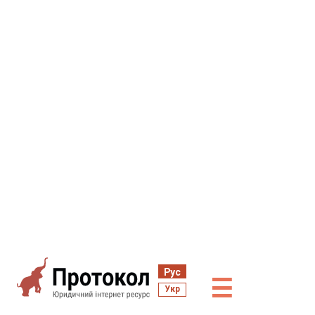
Рус
☰
Укр