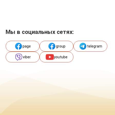
Мы в социальных сетях:
page
group
telegram
viber
youtube