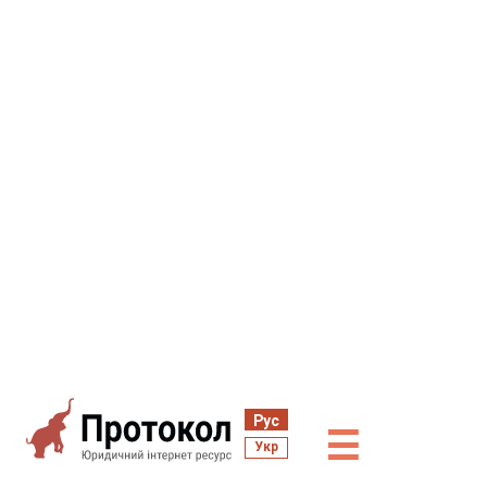
Рус
☰
Укр