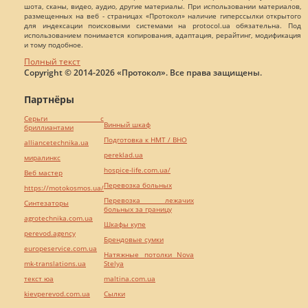
шота, сканы, видео, аудио, другие материалы. При использовании материалов,
размещенных на веб - страницах «Протокол» наличие гиперссылки открытого
для индексации поисковыми системами на protocol.ua обязательна. Под
использованием понимается копирования, адаптация, рерайтинг, модификация
и тому подобное.
Полный текст
Copyright © 2014-2026 «Протокол». Все права защищены.
Партнёры
Серьги с
Винный шкаф
бриллиантами
Подготовка к НМТ / ВНО
alliancetechnika.ua
pereklad.ua
миралинкс
hospice-life.com.ua/
Веб мастер
Перевозка больных
https://motokosmos.ua/
Перевозка лежачих
Синтезаторы
больных за границу
agrotechnika.com.ua
Шкафы купе
perevod.agency
Брендовые сумки
europeservice.com.ua
Натяжные потолки Nova
mk-translations.ua
Stelya
текст юа
maltina.com.ua
kievperevod.com.ua
Cылки