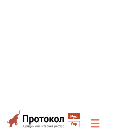
Рус
☰
Укр