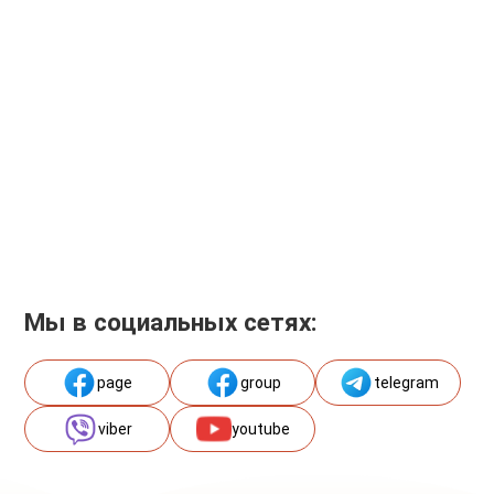
Мы в социальных сетях:
page
group
telegram
viber
youtube