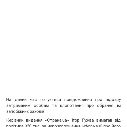
На даний час готується повідомлення про підозру
затриманим особам та клопотання про обрання їм
запобіжних заходів
Керівник видання «Страна.ua» Ігор Гужва вимагав від
політика $20 тис. за нерозголошення інформації про його