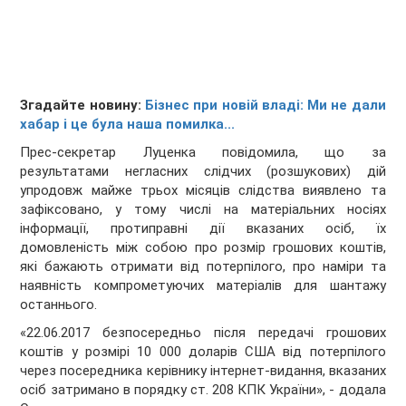
Згадайте новину:
Бізнес при новій владі: Ми не дали
хабар і це була наша помилка...
Прес-секретар Луценка повідомила, що за
результатами негласних слідчих (розшукових) дій
упродовж майже трьох місяців слідства виявлено та
зафіксовано, у тому числі на матеріальних носіях
інформації, протиправні дії вказаних осіб, їх
домовленість між собою про розмір грошових коштів,
які бажають отримати від потерпілого, про наміри та
наявність компрометуючих матеріалів для шантажу
останнього.
«22.06.2017 безпосередньо після передачі грошових
коштів у розмірі 10 000 доларів США від потерпілого
через посередника керівнику інтернет-видання, вказаних
осіб затримано в порядку ст. 208 КПК України», - додала