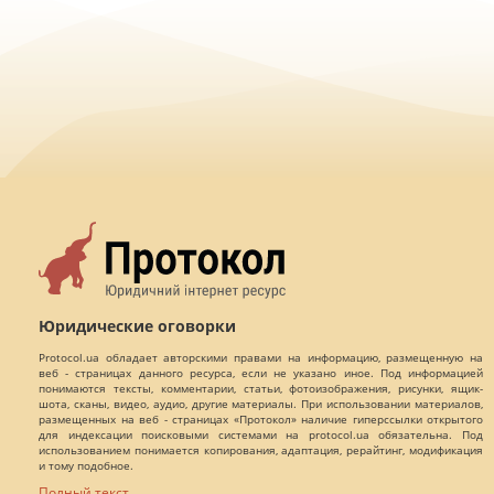
Юридические оговорки
Protocol.ua обладает авторскими правами на информацию, размещенную на
веб - страницах данного ресурса, если не указано иное. Под информацией
понимаются тексты, комментарии, статьи, фотоизображения, рисунки, ящик-
шота, сканы, видео, аудио, другие материалы. При использовании материалов,
размещенных на веб - страницах «Протокол» наличие гиперссылки открытого
для индексации поисковыми системами на protocol.ua обязательна. Под
использованием понимается копирования, адаптация, рерайтинг, модификация
и тому подобное.
Полный текст