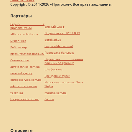
Copyright © 2014-2026 «Протокол». Все права защищены.
Партнёры
Серьги с
Винный шкаф
бриллиантами
Подготовка к НМТ / ВНО
alliancetechnika.ua
pereklad.ua
миралинкс
hospice-life.com.ua/
Веб мастер
Перевозка больных
https://motokosmos.ua/
Перевозка лежачих
Синтезаторы
больных за границу
agrotechnika.com.ua
Шкафы купе
perevod.agency
Брендовые сумки
europeservice.com.ua
Натяжные потолки Nova
mk-translations.ua
Stelya
текст юа
maltina.com.ua
kievperevod.com.ua
Cылки
О проекте