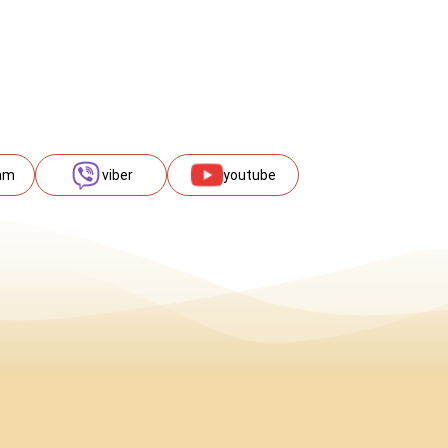
am
viber
youtube