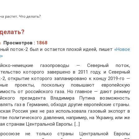
а растет. Что делать?
 делать?
а
Просмотров :
1868
ный поток-2 был и остается плохой идеей, пишет
«Новое
я»
ийско-немецкие газопроводы — Северный поток,
ительство которого завершено в 2011 году, и Северный
-2, открытие которого запланировано к концу 2019-го —
рные проекты, поскольку повышают европейскую
имость от российского газа. Но главное — дают режиму
ийского президента Владимира Путина возможность
влять газ в Германию, обходя другие европейские страны.
ская Россия уже не раз использовала газовый экспорт в
тве политического давления, например, на Украину, или же
ая странам Центральной Европы. […]
росоюзе не только страны Центральной Европы