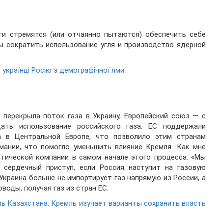
ти стремятся (или отчаянно пытаются) обеспечить себе
ы сократить использование угля и производство ядерной
ь українці Росію з демографічної ями
 перекрыла поток газа в Украину, Европейский союз — с
ть использование российского газа. ЕС поддержали
а в Центральной Европе, что позволило этим странам
рмании, что помогло уменьшить влияние Кремля. Как мне
етической компании в самом начале этого процесса: «Мы
 сердечный приступ, если Россия наступит на газовую
Украина больше не импортирует газ напрямую из России, а
оды, получая газ из стран ЕС.
ль Казахстана: Кремль изучает варианты сохранить власть