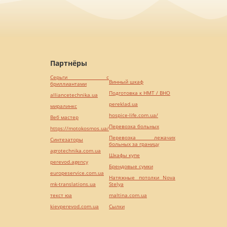
Партнёры
Серьги с
Винный шкаф
бриллиантами
Подготовка к НМТ / ВНО
alliancetechnika.ua
pereklad.ua
миралинкс
hospice-life.com.ua/
Веб мастер
Перевозка больных
https://motokosmos.ua/
Перевозка лежачих
Синтезаторы
больных за границу
agrotechnika.com.ua
Шкафы купе
perevod.agency
Брендовые сумки
europeservice.com.ua
Натяжные потолки Nova
mk-translations.ua
Stelya
текст юа
maltina.com.ua
kievperevod.com.ua
Cылки