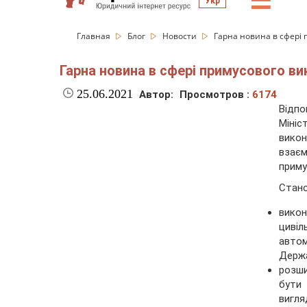
☰
Укр
Главная
Блог
Новости
Гарна новина в сфері
Гарна новина в сфері примусового ви
25.06.2021
Автор:
Просмотров :
6174
Відп
Мініс
вико
взає
приму
Стано
вико
циві
авто
Держа
розши
бути
вигляд