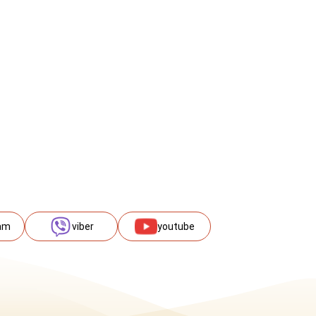
am
viber
youtube