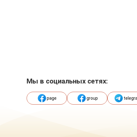
Мы в социальных сетях:
page
group
telegr