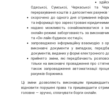
здійс
Одеської, Сумської, Черкаської та Чер
перерахування коштів з депозитних рахунків т
скорочено до одного дня отримання інформ
та інформації про зареєстровані юридичними
надано можливість ознайомлюватися з ін
онлайн-режимі заборгованість за виконавчи
та «Он-лайн будинок юстиції»;
запроваджено інформаційну взаємодію з о
виконавчі документи у випадках, передба
документів, виданих у формі електронного д
прийнято зміни, які передбачають розпов
тільки на виконавчі провадження про стягнен
також запровадження автоматизації проце
рахунків боржника.
Ці зміни дозволяють виконавцям пришвидшити
відновити порушені права та пришвидшити отрим
головне — зручно, сплачувати борги онлайн.