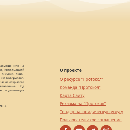
 размещенную на
О проекте
Под информацией
 рисунки, ящик-
ании материалов,
О ресурсе “Протокол”
сылки открытого
язательна. Под
Команда "Протокол"
нг, модификация
Карта Сайту
Реклама на "Протокол"
ены.
Тендер на юридическую услугу
Пользовательское соглашение