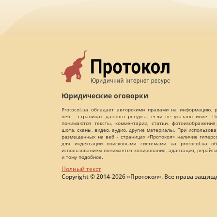
Юридические оговорки
Protocol.ua обладает авторскими правами на информацию,
веб - страницах данного ресурса, если не указано иное. 
понимаются тексты, комментарии, статьи, фотоизображения,
шота, сканы, видео, аудио, другие материалы. При использов
размещенных на веб - страницах «Протокол» наличие гиперс
для индексации поисковыми системами на protocol.ua об
использованием понимается копирования, адаптация, рерайти
и тому подобное.
Полный текст
Copyright © 2014-2026 «Протокол». Все права защищ