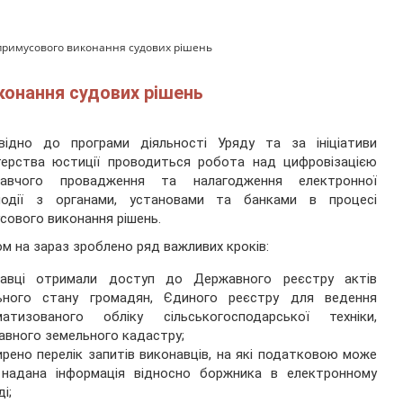
 примусового виконання судових рішень
конання судових рішень
овідно до програми діяльності Уряду та за ініціативи
терства юстиції проводиться робота над цифровізацією
навчого провадження та налагодження електронної
модії з органами, установами та банками в процесі
сового виконання рішень.
м на зараз зроблено ряд важливих кроків:
навці отримали доступ до Державного реєстру актів
льного стану громадян, Єдиного реєстру для ведення
матизованого обліку сільськогосподарської техніки,
вного земельного кадастру;
рено перелік запитів виконавців, на які податковою може
 надана інформація відносно боржника в електронному
і;