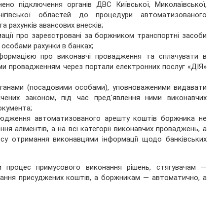
нено підключення органів ДВС Київської, Миколаївської,
нігівської областей до процедури автоматизованого
а рахунків авансових внесків;
ації про зареєстровані за боржником транспортні засоби
 особами рахунки в банках;
формацією про виконавчі провадження та сплачувати в
ми провадженням через портали електронних послуг «ДІЯ»
рганами (посадовими особами), уповноваженими видавати
чених законом, під час пред'явлення ними виконавчих
окумента;
сюдження автоматизованого арешту коштів боржника не
ня аліментів, а на всі категорії виконавчих проваджень, а
су отримання виконавцями інформації щодо банківських
 процес примусового виконання рішень, стягувачам —
ання присуджених коштів, а боржникам — автоматично, а