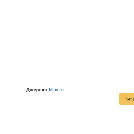
Джерело
:
Мінюст
Чит