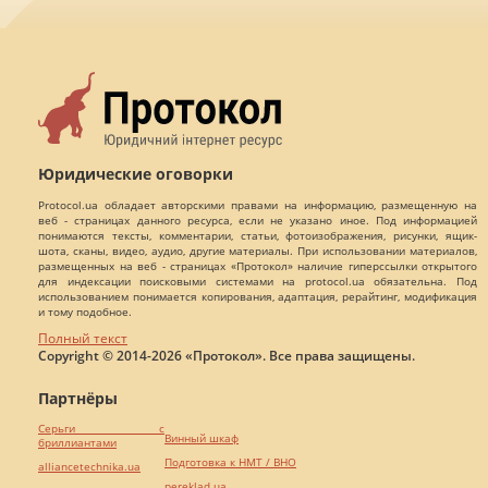
Юридические оговорки
Protocol.ua обладает авторскими правами на информацию, размещенную на
веб - страницах данного ресурса, если не указано иное. Под информацией
понимаются тексты, комментарии, статьи, фотоизображения, рисунки, ящик-
шота, сканы, видео, аудио, другие материалы. При использовании материалов,
размещенных на веб - страницах «Протокол» наличие гиперссылки открытого
для индексации поисковыми системами на protocol.ua обязательна. Под
использованием понимается копирования, адаптация, рерайтинг, модификация
и тому подобное.
Полный текст
Copyright © 2014-2026 «Протокол». Все права защищены.
Партнёры
Серьги с
Винный шкаф
бриллиантами
Подготовка к НМТ / ВНО
alliancetechnika.ua
pereklad.ua