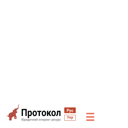
Рус
☰
Укр