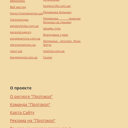
миралинкс
hospice-life.com.ua/
Веб мастер
Перевозка больных
https://motokosmos.ua/
Перевозка лежачих
Синтезаторы
больных за границу
agrotechnika.com.ua
Шкафы купе
perevod.agency
Брендовые сумки
europeservice.com.ua
Натяжные потолки Nova
mk-translations.ua
Stelya
текст юа
maltina.com.ua
kievperevod.com.ua
Cылки
О проекте
О ресурсе “Протокол”
Команда "Протокол"
Карта Сайту
Реклама на "Протокол"