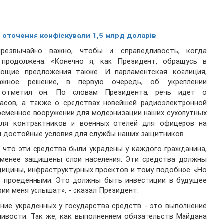
о оточення конфіскували 1,5 млрд доларів
чрезвычайно важно, чтобы и справедливость, когда
продолжена. «Конечно я, как Президент, обращусь в
ующие предложения также. И парламентская коалиция,
ажное решение, в первую очередь, об укреплении
- отметил он. По словам Президента, речь идет о
пасов, а также о средствах новейшей радиоэлектронной
ременное вооружении для модернизации наших сухопутных
для контрактников и военных отелей для офицеров на
и достойные условия для службы наших защитников.
 что эти средства были украдены у каждого гражданина,
менее защищены слои населения. Эти средства должны
дицины, инфраструктурных проектов и тому подобное. «Но
ь проеденными. Это должны быть инвестиции в будущее
ии меня услышат», - сказал Президент.
ние украденных у государства средств - это выполнение
ливости. Так же, как выполнением обязательств Майдана