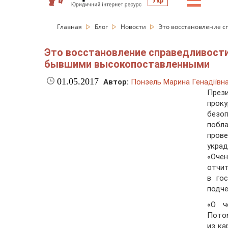
☰
Укр
Главная
Блог
Новости
Это восстановление с
Это восстановление справедливости
бывшими высокопоставленными
01.05.2017
Автор:
Понзель Марина Генадіївн
През
проку
безо
побл
пров
укра
«Оче
отчит
в го
подче
«О ч
Потом
из ка