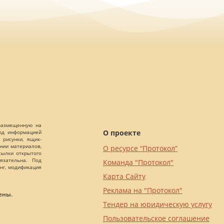
 размещенную на
О проекте
Под информацией
 рисунки, ящик-
ании материалов,
О ресурсе “Протокол”
сылки открытого
язательна. Под
Команда "Протокол"
нг, модификация
Карта Сайту
Реклама на "Протокол"
ены.
Тендер на юридическую услугу
Пользовательское соглашение