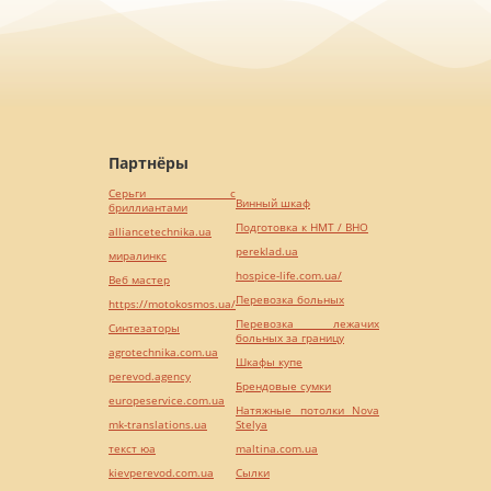
Партнёры
Серьги с
Винный шкаф
бриллиантами
Подготовка к НМТ / ВНО
alliancetechnika.ua
pereklad.ua
миралинкс
hospice-life.com.ua/
Веб мастер
Перевозка больных
https://motokosmos.ua/
Перевозка лежачих
Синтезаторы
больных за границу
agrotechnika.com.ua
Шкафы купе
perevod.agency
Брендовые сумки
europeservice.com.ua
Натяжные потолки Nova
mk-translations.ua
Stelya
текст юа
maltina.com.ua
kievperevod.com.ua
Cылки