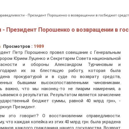
праведливости - Президент Порошенко о возвращении в госбюджет сред
 - Президент Порошенко о возвращении в го
а
Просмотров :
1989
идент Петр Порошенко провел совещание с Генеральным
рором Юрием Луценко и Секретарем Совета национальной
пасности и обороны Александром Турчиновым и
агодарил их за блестящую работу, которая была
едена прокуратурой и в суде по возврату средств,
денных бывшими высокопоставленными чиновниками.
нь важно, что мы наконец-то не пиарим намерения, а
ываемся о результатах. Результатом является зачисление
сударственный бюджет суммы, равной 40 млрд грн», -
ркнул Президент.
ем это говорит? О восстановлении справедливости.
у, что каждая копейка из этих 40 млрд грн. была украдена
рманов каждого гражданина нашего государства. Возврат