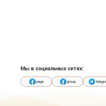
Мы в социальных сетях:
page
group
telegr