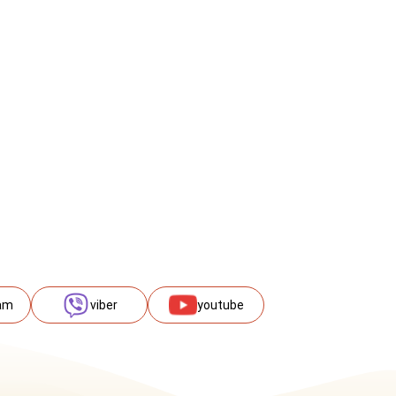
am
viber
youtube