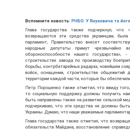
Вспомните новость:
РНБО: У Януковича та йог
Глава государства также подчеркнул, что 
возвращаются эти средства украинцам, была 
парламент, Правительство внесет соответств
народные депутаты примут чрезвычайно в
обороноспособности нашего государства», 
строительстве завода по производству боепри
борьбы, контрбатарейных радарах, новейшем сов
войск, оснащении, строительстве общежитий 
территории каждой части, которые бы обеспечил
Петр Порошенко также отметил, что ввиду того,
то социальную поддержку должны получить наи
быть направлены также на развитие сельской ме
подчеркиваю, что эти средства не должны быт
Украины. Думаю, что наши уважаемые парламентар
Глава государства также отметил, что возвраще
обязательств Майдана, восстановление справед