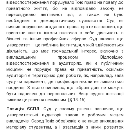
відеоспостереження порушувало їхнє право на повагу до
приватного життя, бо не відповідало закону, не
переслідувало легітимної цілі, а також не було
необхідним в демократичному суспільстві. Суд не
виявив порушення згаданого права, проте наголосив, що
приватне життя інколи включає в себе діяльність в
бізнесі та інших професійних сферах. Суд вказав, що
університет – це публічна інституція, у якій здійснюється
діяльність, що має громадський інтерес, включно з
викладацьким процесом. Відповідно,
відеоспостереження в аудиторіях, які є публічними
місцями, не порушує права на приватність, оскільки
аудиторія є територією для роботи, як, наприклад, зала
суду чи парламент, де професори ніколи не лишаються
наодинці. З цього випливає, що зібрані дані не можуть
бути віднесені до персональних. Вищі судові інстанції
лишили це рішення незмінним. (§ 13-16)
Позиція ЄСПЛ.
Суд у своєму рішенні зазначає, що
університетські аудиторії також є робочим місцем
викладачів. Серед їхніх обов’язків є не лише викладання
матеріалу студентам, а і взаємодія з ними, розвиток