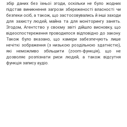
збір даних без їхньої згоди, оскільки не було жодних
підстав виникнення загрози збереженості власності чи
безпеки осіб, а також, що застосовувались й інші заходи
для захисту людей, майна та для моніторингу занять.
Згодом, Агентство у своєму звіті дійшло висновку, що
відеоспостереження проводилося відповідно до закону.
Також було вказано, що камери забезпечують лише
нечіткі зображення (з низькою роздільною здатністю),
які неможливо збільшити (zoom-функція), що не
дозволяє розпізнати риси людей, а також відсутня
функція запису аудіо.