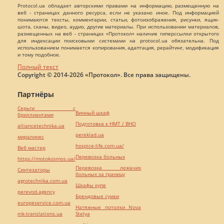
Protocol.ua обладает авторскими правами на информацию, размещенную на
веб - страницах данного ресурса, если не указано иное. Под информацией
понимаются тексты, комментарии, статьи, фотоизображения, рисунки, ящик-
шота, сканы, видео, аудио, другие материалы. При использовании материалов,
размещенных на веб - страницах «Протокол» наличие гиперссылки открытого
для индексации поисковыми системами на protocol.ua обязательна. Под
использованием понимается копирования, адаптация, рерайтинг, модификация
и тому подобное.
Полный текст
Copyright © 2014-2026 «Протокол». Все права защищены.
Партнёры
Серьги с
Винный шкаф
бриллиантами
Подготовка к НМТ / ВНО
alliancetechnika.ua
pereklad.ua
миралинкс
hospice-life.com.ua/
Веб мастер
Перевозка больных
https://motokosmos.ua/
Перевозка лежачих
Синтезаторы
больных за границу
agrotechnika.com.ua
Шкафы купе
perevod.agency
Брендовые сумки
europeservice.com.ua
Натяжные потолки Nova
mk-translations.ua
Stelya