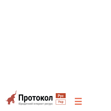
Рус
☰
Укр