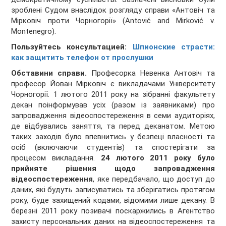
зроблені Судом внаслідок розгляду справи «Антовіч та
Мірковіч проти Чорногорії» (Antović and Mirković v.
Montenegro).
Пользуйтесь консультацией:
Шпионские страсти:
как защитить телефон от прослушки
Обставини справи.
Професорка Невенка Антовіч та
професор Йован Мірковіч є викладачами Університету
Чорногорії. 1 лютого 2011 року на зібранні факультету
декан поінформував усіх (разом із заявниками) про
запровадження відеоспостереження в семи аудиторіях,
де відбувались заняття, та перед деканатом. Метою
таких заходів було впевнитись у безпеці власності та
осіб (включаючи студентів) та спостерігати за
процесом викладання.
24 лютого 2011 року було
прийняте рішення щодо запровадження
відеоспостереження
, яке передбачало, що доступ до
даних, які будуть записуватись та зберігатись протягом
року, буде захищений кодами, відомими лише декану. В
березні 2011 року позивачі поскаржились в Агентство
захисту персональних даних на відеоспостереження та