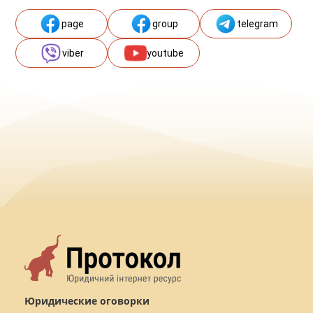
page
group
telegram
viber
youtube
Юридические оговорки