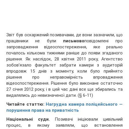
Звіт був оскаржений позивачами, де вони зазначили, що
працівники не були
письмово
повідомлені про
запровадження відеоспостереження, яке реально
почалось кількома тижнями раніше до появи згаданого
рішення. Як наслідок, 28 квітня 2011 року, Агентство
зобов’язало факультет забрати камери з аудиторій
впродовж 15 днів з моменту, коли було прийнято
рішення про неправомірність впровадження
відеоспостереження. Рішення було виконане остаточно
27 січня 2012 року, і в цей час дані все ще збирались та
видалялись до невизначеної дати. (§ 6-11)
Читайте статтю:
Нагрудна камера поліцейського —
порушення права на приватність
Національні суди.
Позивачі ініціювали цивільний
процес, в якому заявляли, що встановлення