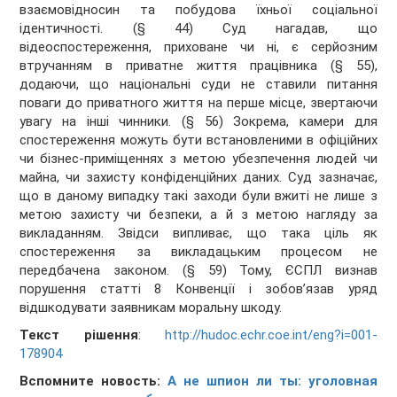
взаємовідносин та побудова їхньої соціальної
ідентичності. (§ 44) Суд нагадав, що
відеоспостереження, приховане чи ні, є серйозним
втручанням в приватне життя працівника (§ 55),
додаючи, що національні суди не ставили питання
поваги до приватного життя на перше місце, звертаючи
увагу на інші чинники. (§ 56) Зокрема, камери для
спостереження можуть бути встановленими в офіційних
чи бізнес-приміщеннях з метою убезпечення людей чи
майна, чи захисту конфіденційних даних. Суд зазначає,
що в даному випадку такі заходи були вжиті не лише з
метою захисту чи безпеки, а й з метою нагляду за
викладанням. Звідси випливає, що така ціль як
спостереження за викладацьким процесом не
передбачена законом. (§ 59) Тому, ЄСПЛ визнав
порушення статті 8 Конвенції і зобов’язав уряд
відшкодувати заявникам моральну шкоду.
Текст рішення
:
http://hudoc.echr.coe.int/eng?i=001-
178904
Вспомните новость:
А не шпион ли ты: уголовная