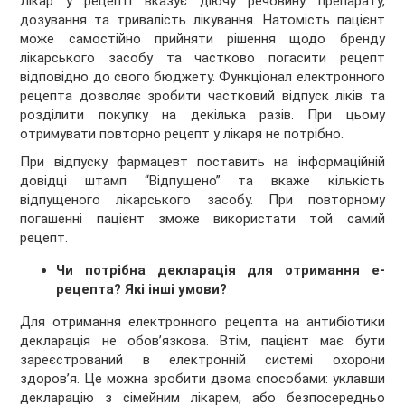
Лікар у рецепті вказує діючу речовину препарату,
дозування та тривалість лікування. Натомість пацієнт
може самостійно прийняти рішення щодо бренду
лікарського засобу та частково погасити рецепт
відповідно до свого бюджету. Функціонал електронного
рецепта дозволяє зробити частковий відпуск ліків та
розділити покупку на декілька разів. При цьому
отримувати повторно рецепт у лікаря не потрібно.
При відпуску фармацевт поставить на інформаційній
довідці штамп “Відпущено” та вкаже кількість
відпущеного лікарського засобу. При повторному
погашенні пацієнт зможе використати той самий
рецепт.
Чи потрібна декларація для отримання е-
рецепта? Які інші умови?
Для отримання електронного рецепта на антибіотики
декларація не обовʼязкова. Втім, пацієнт має бути
зареєстрований в електронній системі охорони
здоровʼя. Це можна зробити двома способами: уклавши
декларацію з сімейним лікарем, або безпосередньо