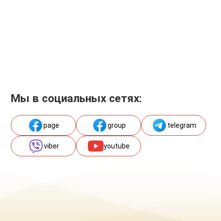
Мы в социальных сетях:
page
group
telegram
viber
youtube