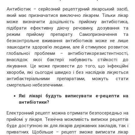
Антибіотик – серйозний рецептурний лікарський засіб,
який має призначатися виключно лікарем. Тільки лікар
може визначити доцільність прийому антибіотика,
підібрати ефективну діючу речовину, дозування та
режим прийому препарату. Самопризначення та
безконтрольне вживання антибіотиків може не лише
зашкодити здоровʼю людини, але й стимулює розвиток
глобальної проблеми – антибіотикорезистентності,
внаслідок якої бактерії набувають стійкості до
лікування. Це може призвести до того, що інфекційні
хвороби, які сьогодні швидко і без наслідків лікуються
антибактеріальними препаратами, можуть стати
смертельно небезпечними.
Які лікарі будуть виписувати е-рецепти на
антибіотики?
Електронний рецепт можна отримати безпосередньо на
прийомі у лікаря. Технічна можливість виписки рецептів
буде доступною як для лікарів державних закладів, так і
приватних. Щобільше – рецепт зможе виписати лікар