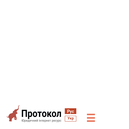
Рус
☰
Укр