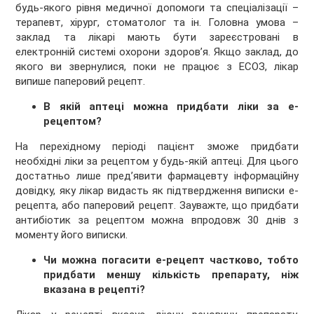
будь-якого рівня медичної допомоги та спеціалізації –
терапевт, хірург, стоматолог та ін. Головна умова –
заклад та лікарі мають бути зареєстровані в
електронній системі охорони здоровʼя. Якщо заклад, до
якого ви звернулися, поки не працює з ЕСОЗ, лікар
випише паперовий рецепт.
В якій аптеці можна придбати ліки за е-
рецептом?
На перехідному періоді пацієнт зможе придбати
необхідні ліки за рецептом у будь-якій аптеці. Для цього
достатньо лише предʼявити фармацевту інформаційну
довідку, яку лікар видасть як підтвердження виписки е-
рецепта, або паперовий рецепт. Зауважте, що придбати
антибіотик за рецептом можна впродовж 30 днів з
моменту його виписки.
Чи можна погасити е-рецепт частково, тобто
придбати меншу кількість препарату, ніж
вказана в рецепті?