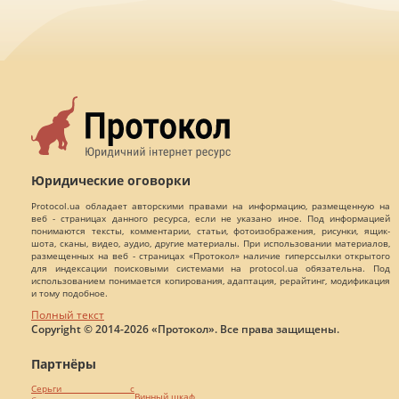
Юридические оговорки
Protocol.ua обладает авторскими правами на информацию, размещенную на
веб - страницах данного ресурса, если не указано иное. Под информацией
понимаются тексты, комментарии, статьи, фотоизображения, рисунки, ящик-
шота, сканы, видео, аудио, другие материалы. При использовании материалов,
размещенных на веб - страницах «Протокол» наличие гиперссылки открытого
для индексации поисковыми системами на protocol.ua обязательна. Под
использованием понимается копирования, адаптация, рерайтинг, модификация
и тому подобное.
Полный текст
Copyright © 2014-2026 «Протокол». Все права защищены.
Партнёры
Серьги с
Винный шкаф