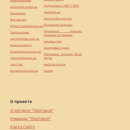
бриллиантами
Подготовка к НМТ / ВНО
alliancetechnika.ua
pereklad.ua
миралинкс
hospice-life.com.ua/
Веб мастер
Перевозка больных
https://motokosmos.ua/
Перевозка лежачих
Синтезаторы
больных за границу
agrotechnika.com.ua
Шкафы купе
perevod.agency
Брендовые сумки
europeservice.com.ua
Натяжные потолки Nova
mk-translations.ua
Stelya
текст юа
maltina.com.ua
kievperevod.com.ua
Cылки
О проекте
О ресурсе “Протокол”
Команда "Протокол"
Карта Сайту