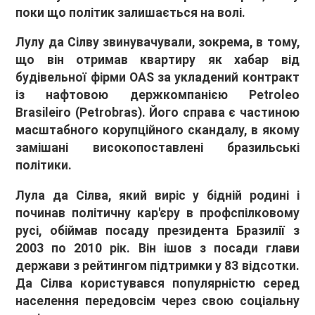
поки що політик залишається на волі.
Лулу да Сілву звинувачували, зокрема, в тому,
що він отримав квартиру як хабар від
будівельної фірми OAS за укладений контракт
із нафтовою держкомпанією Petroleo
Brasileiro (Petrobras). Його справа є частиною
масштабного корупційного скандалу, в якому
замішані високопоставлені бразильські
політики.
Лула да Сілва, який виріс у бідній родині і
починав політичну кар'єру в профспілковому
русі, обіймав посаду президента Бразилії з
2003 по 2010 рік. Він ішов з посади глави
держави з рейтингом підтримки у 83 відсотки.
Да Сілва користувався популярністю серед
населення передовсім через свою соціальну