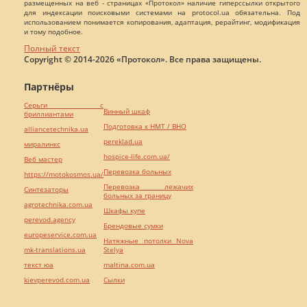
размещенных на веб - страницах «Протокол» наличие гиперссылки открытого
для индексации поисковыми системами на protocol.ua обязательна. Под
использованием понимается копирования, адаптация, рерайтинг, модификация
и тому подобное.
Полный текст
Copyright © 2014-2026 «Протокол». Все права защищены.
Партнёры
Серьги с
Винный шкаф
бриллиантами
Подготовка к НМТ / ВНО
alliancetechnika.ua
pereklad.ua
миралинкс
hospice-life.com.ua/
Веб мастер
Перевозка больных
https://motokosmos.ua/
Перевозка лежачих
Синтезаторы
больных за границу
agrotechnika.com.ua
Шкафы купе
perevod.agency
Брендовые сумки
europeservice.com.ua
Натяжные потолки Nova
mk-translations.ua
Stelya
текст юа
maltina.com.ua
kievperevod.com.ua
Cылки