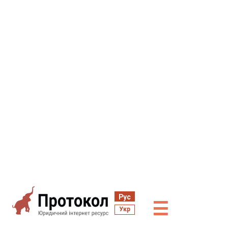
Рус
☰
Укр