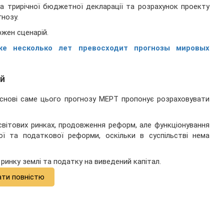
а трирічної бюджетної декларації та розрахунок проекту
нозу.
жен сценарій.
же несколько лет превосходит прогнозы мировых
ий
основі саме цього прогнозу МЕРТ пропонує розраховувати
світових ринках, продовження реформ, але функціонування
ї та податкової реформи, оскільки в суспільстві нема
инку землі та податку на виведений капітал.
ати повністю