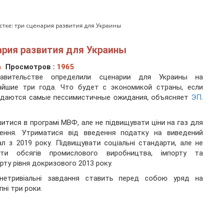
стке: три сценария развития для Украины
ария развития для Украины
а
Просмотров :
1965
авительстве определили сценарии для Украины на
айшие три года. Что будет с экономикой страны, если
вдаются самые пессимистичные ожидания, объясняет
ЭП
.
итися в програмі МВФ, але не підвищувати ціни на газ для
лення. Утриматися від введення податку на виведений
ал з 2019 року. Підвищувати соціальні стандарти, але не
гти обсягів промислового виробництва, імпорту та
рту рівня докризового 2013 року.
 нетривіальні завдання ставить перед собою уряд на
пні три роки.