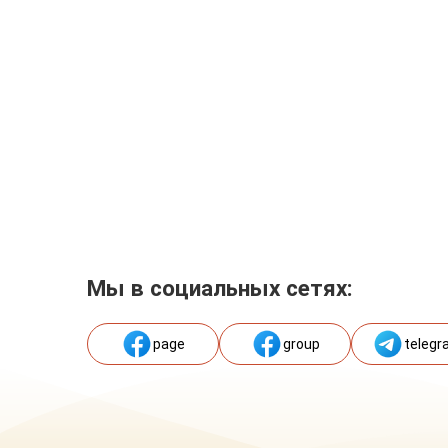
Мы в социальных сетях:
page
group
telegr