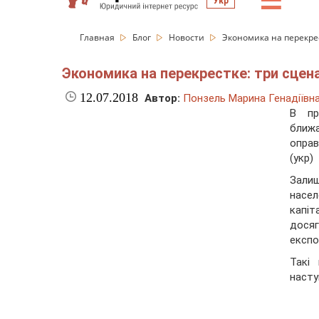
☰
Укр
Главная
Блог
Новости
Экономика на перекре
Экономика на перекрестке: три сцен
12.07.2018
Автор:
Понзель Марина Генадіївн
В пр
ближ
опра
(укр)
Залиш
насе
капіт
дося
експо
Такі
насту