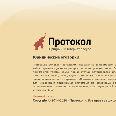
Юридические оговорки
Protocol.ua обладает авторскими правами на информацию,
веб - страницах данного ресурса, если не указано иное. 
понимаются тексты, комментарии, статьи, фотоизображения,
шота, сканы, видео, аудио, другие материалы. При использов
размещенных на веб - страницах «Протокол» наличие гиперс
для индексации поисковыми системами на protocol.ua об
использованием понимается копирования, адаптация, рерайти
и тому подобное.
Полный текст
Copyright © 2014-2026 «Протокол». Все права защищ