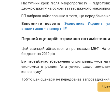
Наступний крок після макропрогнозу — підготовк
держбюджету на основі затвердженого макропрог
ЕП вибрала найголовніше з того, що передбачає ко
Вспомните новость:
Экономика Украины у
аналитиков - эксперт IIF
Перший сценарій: стримано оптимістичн
Цей сценарій збігається з прогнозами МВФ. На 
бюджет на 2019 рік.
Він передбачає збереження сприятливих умов на 
економіки в режимі "статус-кво щодо земельно
консенсусу".
Тобто цей сценарій не передбачає запровадження р
Чит