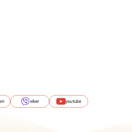
am
viber
youtube