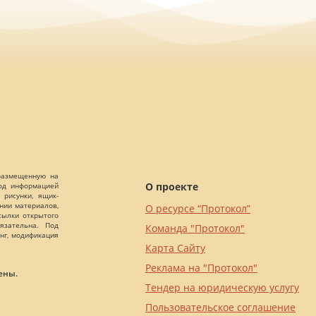
 размещенную на
О проекте
Под информацией
 рисунки, ящик-
ании материалов,
О ресурсе “Протокол”
сылки открытого
язательна. Под
Команда "Протокол"
нг, модификация
Карта Сайту
Реклама на "Протокол"
ены.
Тендер на юридическую услугу
Пользовательское соглашение