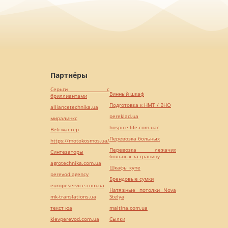
Партнёры
Серьги с
Винный шкаф
бриллиантами
Подготовка к НМТ / ВНО
alliancetechnika.ua
pereklad.ua
миралинкс
hospice-life.com.ua/
Веб мастер
Перевозка больных
https://motokosmos.ua/
Перевозка лежачих
Синтезаторы
больных за границу
agrotechnika.com.ua
Шкафы купе
perevod.agency
Брендовые сумки
europeservice.com.ua
Натяжные потолки Nova
mk-translations.ua
Stelya
текст юа
maltina.com.ua
kievperevod.com.ua
Cылки