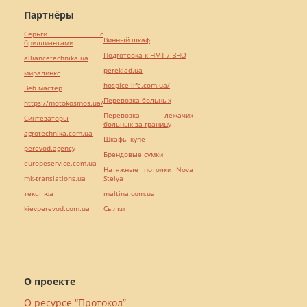
Партнёры
Серьги с
Винный шкаф
бриллиантами
Подготовка к НМТ / ВНО
alliancetechnika.ua
pereklad.ua
миралинкс
hospice-life.com.ua/
Веб мастер
Перевозка больных
https://motokosmos.ua/
Перевозка лежачих
Синтезаторы
больных за границу
agrotechnika.com.ua
Шкафы купе
perevod.agency
Брендовые сумки
europeservice.com.ua
Натяжные потолки Nova
mk-translations.ua
Stelya
текст юа
maltina.com.ua
kievperevod.com.ua
Cылки
О проекте
О ресурсе “Протокол”