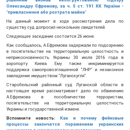
рішенням визнав необґрунтованою підозру
Олександру Єфремову, за ч. 5 ст. 191 КК України -
"привласнення або розтрата майна"
На данный момент в ходе рассмотрения дела по
существу суд допросил нескольких свидетелей.
Следующее заседание состоится 26 июня.
Как сообщалось, А.Ефремова задержали по подозрению
в посягательстве на территориальную целостность и
неприкосновенность Украины 30 июля 2016 года в
аэропорту Киева. Ему также инкриминируется
поддержка самопровозглашенной "ЛНР" и незаконное
завладение имуществом "Луганскугля".
Старобельский районный суд Луганской области в
настоящее время рассматривает дело по обвинению
А.Ефремова в пособничестве террористам,
посягательстве на территориальную целостность
Украины и государственной измене.
Вспомните новость:
Как и почему фейковые
процессы закончатся поражением украинских