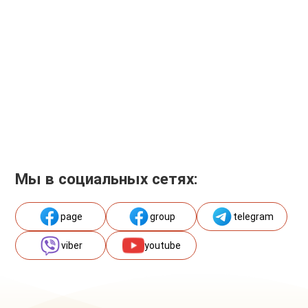
Мы в социальных сетях:
page
group
telegram
viber
youtube