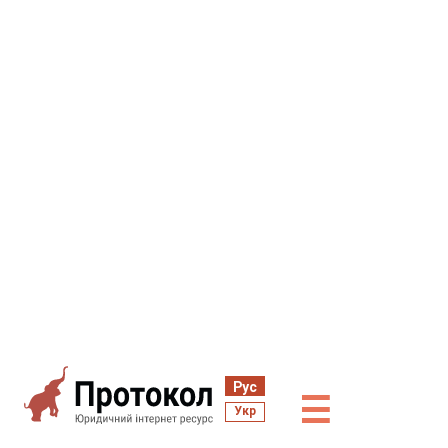
Рус
☰
Укр