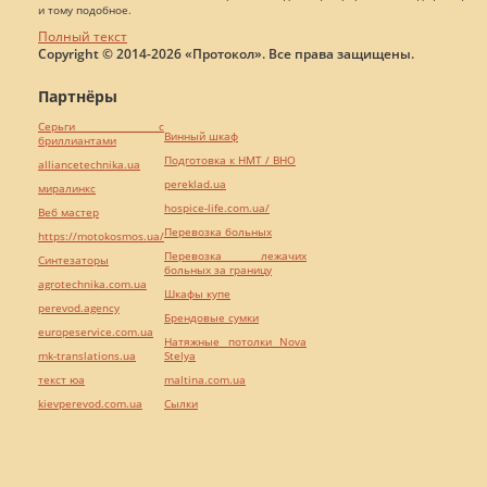
и тому подобное.
Полный текст
Copyright © 2014-2026 «Протокол». Все права защищены.
Партнёры
Серьги с
Винный шкаф
бриллиантами
Подготовка к НМТ / ВНО
alliancetechnika.ua
pereklad.ua
миралинкс
hospice-life.com.ua/
Веб мастер
Перевозка больных
https://motokosmos.ua/
Перевозка лежачих
Синтезаторы
больных за границу
agrotechnika.com.ua
Шкафы купе
perevod.agency
Брендовые сумки
europeservice.com.ua
Натяжные потолки Nova
mk-translations.ua
Stelya
текст юа
maltina.com.ua
kievperevod.com.ua
Cылки