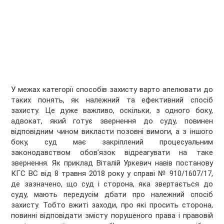
У межах категорії способів захисту варто апелювати до
таких понять, як належний та ефективний спосіб
захисту. Це дуже важливо, оскільки, з одного боку,
адвокат, який готує звернення до суду, повинен
відповідним чином викласти позовні вимоги, а з іншого
боку, суд має закріплений процесуальним
законодавством обов’язок відреагувати на таке
звернення. Як приклад Віталій Уркевич навів постанову
КГС ВС від 8 травня 2018 року у справі № 910/1607/17,
де зазначено, що суд і сторона, яка звертається до
суду, мають передусім дбати про належний спосіб
захисту. Тобто вжиті заходи, про які просить сторона,
повинні відповідати змісту порушеного права і правовій