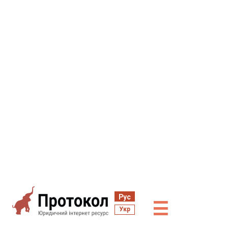
Рус
☰
Укр