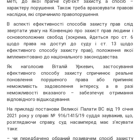
меті, до якої прагне суб’єкт захисту, а спосіб –
характеру порушення. Також треба враховувати правові
наслідки, які спричинило правопорушення.
В аспекті ефективності способів захисту прав слід
звертати увагу на Конвенцію про захист прав людини і
основоположних свобод (зокрема, йдеться про ст. 6
щодо права на доступ до суду і ст. 13 щодо
ефективного способу захисту прав), положення якої
імплементовано до національного законодавства.
Як наголосив Віталій Уркевич, застосування
ефективного способу захисту спричинює реальне
поновлення порушеного права або припиняє
неможливість задоволення інтересу, а в разі
неможливості вказаного – забезпечує отримання
відповідного відшкодування.
На прикладі постанови Великої Палати ВС від 19 січня
2021 року у справі № 916/1415/19 суддя зауважив, що,
розглядаючи справу, суд насамперед має з’ясувати
таке:
– чи передбачено обраний позивачем спосіб захисту