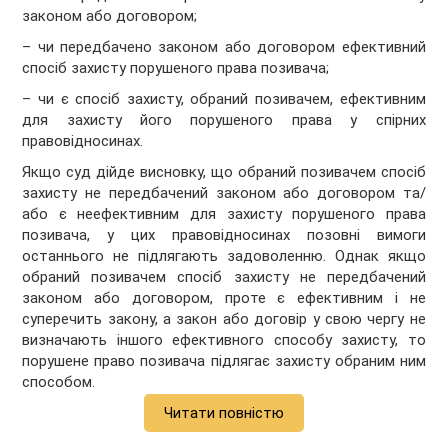
законом або договором;
– чи передбачено законом або договором ефективний
спосіб захисту порушеного права позивача;
– чи є спосіб захисту, обраний позивачем, ефективним
для захисту його порушеного права у спірних
правовідносинах.
Якщо суд дійде висновку, що обраний позивачем спосіб
захисту не передбачений законом або договором та/
або є неефективним для захисту порушеного права
позивача, у цих правовідносинах позовні вимоги
останнього не підлягають задоволенню. Однак якщо
обраний позивачем спосіб захисту не передбачений
законом або договором, проте є ефективним і не
суперечить закону, а закон або договір у свою чергу не
визначають іншого ефективного способу захисту, то
порушене право позивача підлягає захисту обраним ним
способом.
Читати повністю