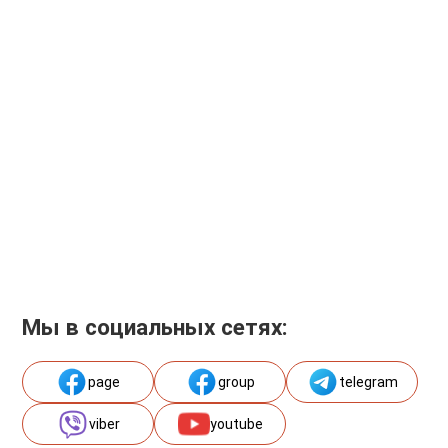
Мы в социальных сетях:
page
group
telegram
viber
youtube