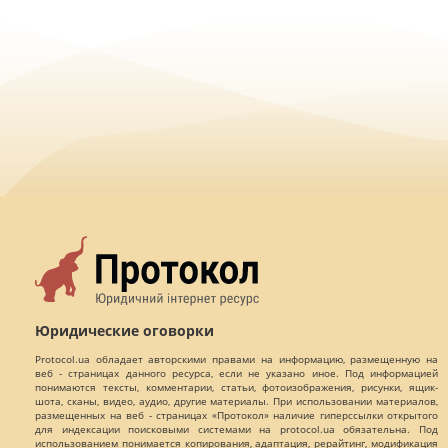
Юридические оговорки
Protocol.ua обладает авторскими правами на информацию, размещенную на
веб - страницах данного ресурса, если не указано иное. Под информацией
понимаются тексты, комментарии, статьи, фотоизображения, рисунки, ящик-
шота, сканы, видео, аудио, другие материалы. При использовании материалов,
размещенных на веб - страницах «Протокол» наличие гиперссылки открытого
для индексации поисковыми системами на protocol.ua обязательна. Под
использованием понимается копирования, адаптация, рерайтинг, модификация