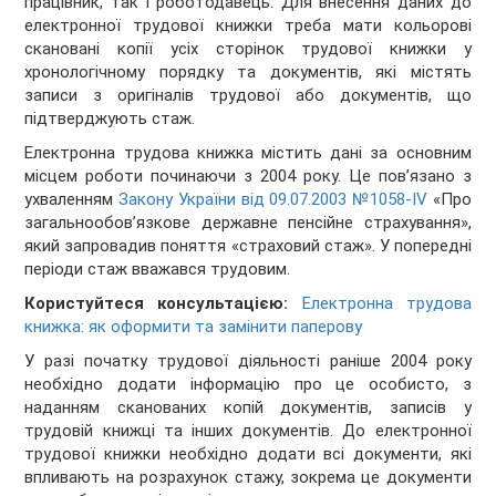
працівник, так і роботодавець. Для внесення даних до
електронної трудової книжки треба мати кольорові
скановані копії усіх сторінок трудової книжки у
хронологічному порядку та документів, які містять
записи з оригіналів трудової або документів, що
підтверджують стаж.
Електронна трудова книжка містить дані за основним
місцем роботи починаючи з 2004 року. Це пов’язано з
ухваленням
Закону України від 09.07.2003 №1058-IV
«Про
загальнообов’язкове державне пенсійне страхування»,
який запровадив поняття «страховий стаж». У попередні
періоди стаж вважався трудовим.
Користуйтеся консультацією:
Електронна трудова
книжка: як оформити та замінити паперову
У разі початку трудової діяльності раніше 2004 року
необхідно додати інформацію про це особисто, з
наданням сканованих копій документів, записів у
трудовій книжці та інших документів. До електронної
трудової книжки необхідно додати всі документи, які
впливають на розрахунок стажу, зокрема це документи