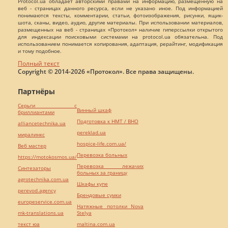
Protocol.ua обладает авторскими правами на информацию, размещенную на
веб - страницах данного ресурса, если не указано иное. Под информацией
понимаются тексты, комментарии, статьи, фотоизображения, рисунки, ящик-
шота, сканы, видео, аудио, другие материалы. При использовании материалов,
размещенных на веб - страницах «Протокол» наличие гиперссылки открытого
для индексации поисковыми системами на protocol.ua обязательна. Под
использованием понимается копирования, адаптация, рерайтинг, модификация
и тому подобное.
Полный текст
Copyright © 2014-2026 «Протокол». Все права защищены.
Партнёры
Серьги с
Винный шкаф
бриллиантами
Подготовка к НМТ / ВНО
alliancetechnika.ua
pereklad.ua
миралинкс
hospice-life.com.ua/
Веб мастер
Перевозка больных
https://motokosmos.ua/
Перевозка лежачих
Синтезаторы
больных за границу
agrotechnika.com.ua
Шкафы купе
perevod.agency
Брендовые сумки
europeservice.com.ua
Натяжные потолки Nova
mk-translations.ua
Stelya
текст юа
maltina.com.ua