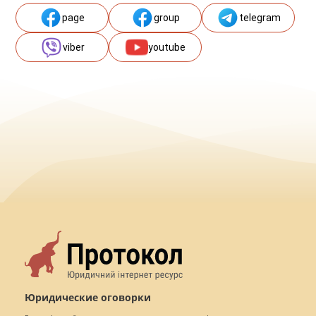
page
group
telegram
viber
youtube
Юридические оговорки