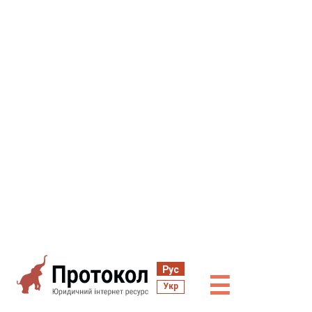
Рус
☰
Укр