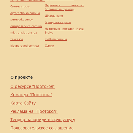
Перевозка лежачих
Синтезаторы
больных за границу
agrotechnika.com.ua
Шкафы купе
perevod.agency
Брендовые сумки
europeservice.com.ua
Натяжные потолки Nova
mk-translations.ua
Stelya
текст юа
maltina.com.ua
kievperevod.com.ua
Cылки
О проекте
О ресурсе “Протокол”
Команда "Протокол"
Карта Сайту
Реклама на "Протокол"
Тендер на юридическую услугу
Пользовательское соглашение