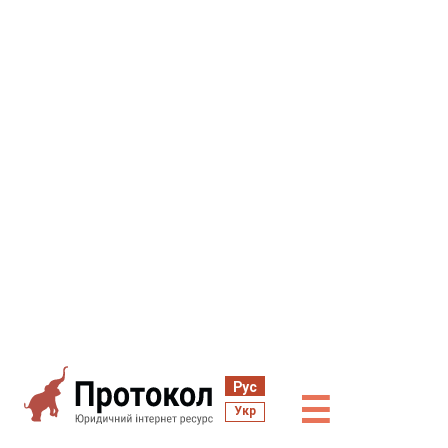
Рус
☰
Укр