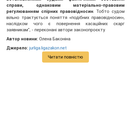
справи, однаковим матеріально-правовим
регулюванням спірних правовідносин
. Тобто судом
вільно трактується поняття «подібних правовідносин»,
наслідком чого є повернення касаційних скарг
заявникам", - переконані автори законопроєкту.
Автор новини:
Олена Баконіна
Джерело:
jurliga.ligazakon.net
Читати повністю