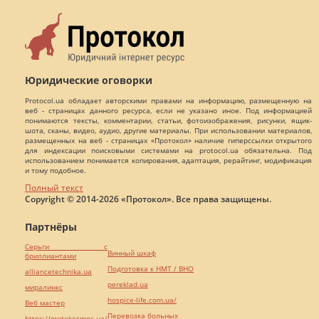
Юридические оговорки
Protocol.ua обладает авторскими правами на информацию, размещенную на
веб - страницах данного ресурса, если не указано иное. Под информацией
понимаются тексты, комментарии, статьи, фотоизображения, рисунки, ящик-
шота, сканы, видео, аудио, другие материалы. При использовании материалов,
размещенных на веб - страницах «Протокол» наличие гиперссылки открытого
для индексации поисковыми системами на protocol.ua обязательна. Под
использованием понимается копирования, адаптация, рерайтинг, модификация
и тому подобное.
Полный текст
Copyright © 2014-2026 «Протокол». Все права защищены.
Партнёры
Серьги с
Винный шкаф
бриллиантами
Подготовка к НМТ / ВНО
alliancetechnika.ua
pereklad.ua
миралинкс
hospice-life.com.ua/
Веб мастер
Перевозка больных
https://motokosmos.ua/