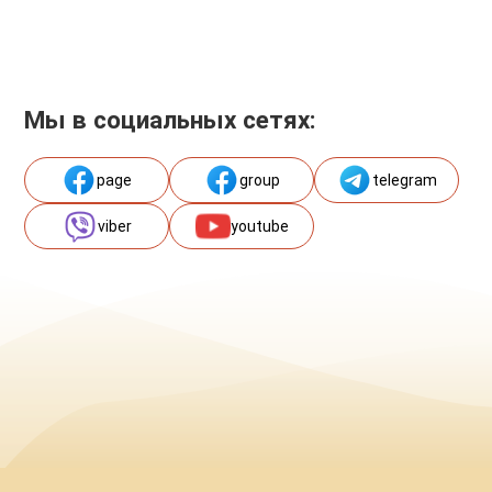
Мы в социальных сетях:
page
group
telegram
viber
youtube