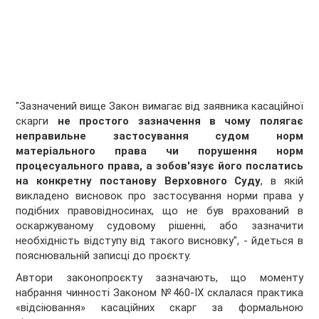
"Зазначений вище Закон вимагає від заявника касаційної
скарги
не простого зазначення в чому полягає
неправильне застосування судом норм
матеріального права чи порушення норм
процесуального права, а зобов'язує його послатись
на конкретну постанову Верховного Суду
, в якій
викладено висновок про застосування норми права у
подібних правовідносинах, що не був врахований в
оскаржуваному судовому рішенні, або зазначити
необхідність відступу від такого висновку", - йдеться в
пояснювальній записці до проєкту.
Автори законопроєкту зазначають, що моменту
набрання чинності Законом №460-IX склалася практика
«відсіювання» касаційних скарг за формальною