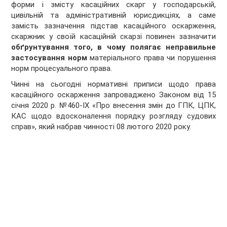
форми і змісту касаційних скарг у господарській,
цивільній та адміністративній юрисдикціях, а саме
замість зазначення підстав касаційного оскарження,
скаржник у своїй касаційній скарзі повинен зазначити
обґрунтування того, в чому полягає неправильне
застосування норм
матеріального права чи порушення
норм процесуального права.
Чинні на сьогодні нормативні приписи щодо права
касаційного оскарження запроваджено Законом від 15
січня 2020 р. №460-IX «Про внесення змін до ГПК, ЦПК,
КАС щодо вдосконалення порядку розгляду судових
справ», який набрав чинності 08 лютого 2020 року.