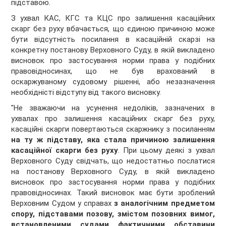
підставою.
З ухвал КАС, КГС та КЦС про залишення касаційних
скарг без руху вбачається, що єдиною причиною може
бути відсутність посилання в касаційній скарзі на
конкретну постанову Верховного Суду, в якій викладено
висновок про застосування норми права у подібних
правовідносинах, що не був врахований в
оскаржуваному судовому рішенні, або незазначення
необхідністі відступу від такого висновку.
"Не зважаючи на усунення недоліків, зазначених в
ухвалах про залишення касаційних скарг без руху,
касаційні скарги повертаються скаржнику з посиланням
на ту ж підставу, яка стала причиною залишення
касаційної скарги без руху
. При цьому деякі з ухвал
Верховного Суду свідчать, що недостатньо послатися
на постанову Верховного Суду, в якій викладено
висновок про застосування норми права у подібних
правовідносинах. Такий висновок має бути зроблений
Верховним Судом у справах
з аналогічним предметом
спору, підставами позову, змістом позовних вимог,
встановленими судами фактичними обставини